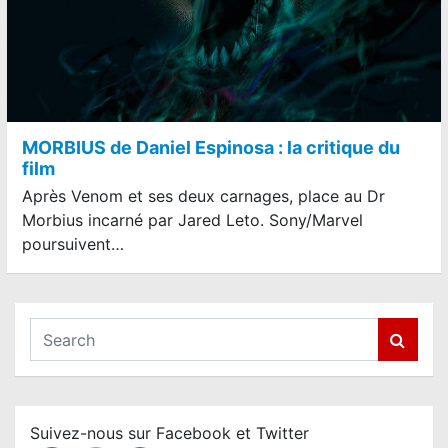
MORBIUS de Daniel Espinosa : la critique du
film
Après Venom et ses deux carnages, place au Dr
Morbius incarné par Jared Leto. Sony/Marvel
poursuivent…
S
e
a
r
c
Suivez-nous sur Facebook et Twitter