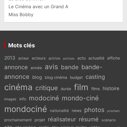
Le Cinéma avec un Grand A
Miss Bobby
Mots clés
2013
actu
acteurs
actualité
affiche
acteur
actrice
actrices
avis
bande-
annonce
bande
année
annonce
casting
blog
blog cinéma
budget
cinéma
film
critique
histoire
films
durée
modociné
mondo-ciné
info
images
mondociné
photos
news
nationalité
prochain
réalisateur
résumé
prochainement
projet
scénario
site