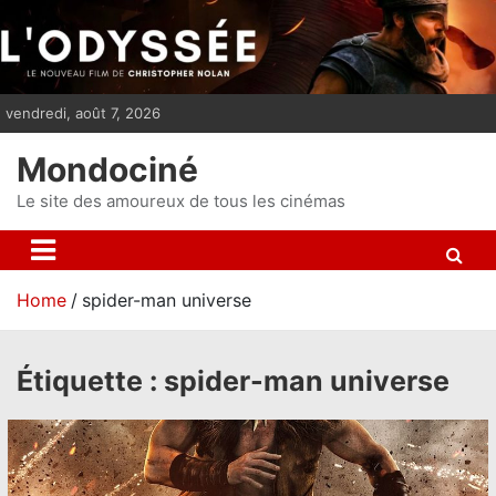
S
k
i
p
vendredi, août 7, 2026
t
o
Mondociné
c
o
Le site des amoureux de tous les cinémas
n
t
e
Home
spider-man universe
n
t
Étiquette :
spider-man universe