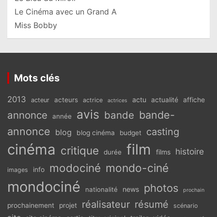
Le Cinéma avec un Grand A
Miss Bobby
Mots clés
2013
actu
acteurs
actualité
affiche
acteur
actrice
actrices
avis
bande-
annonce
bande
année
annonce
casting
blog
blog cinéma
budget
cinéma
film
critique
histoire
films
durée
modociné
mondo-ciné
info
images
mondociné
photos
news
nationalité
prochain
réalisateur
résumé
prochainement
projet
scénario