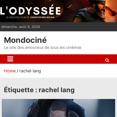
S
k
i
p
dimanche, août 9, 2026
t
o
Mondociné
c
o
Le site des amoureux de tous les cinémas
n
t
e
Home
rachel lang
n
t
Étiquette :
rachel lang