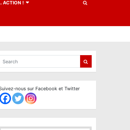
 ACTION !
S
e
a
r
c
Suivez-nous sur Facebook et Twitter
h