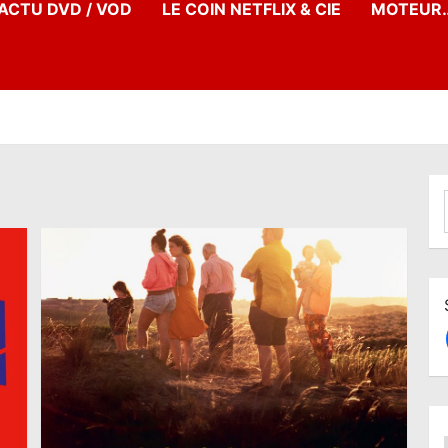
’ACTU DVD / VOD
LE COIN NETFLIX & CIE
MOTEUR…