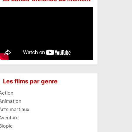
Les films par genre
Action
Animation
Arts martiaux
Aventure
Biopic