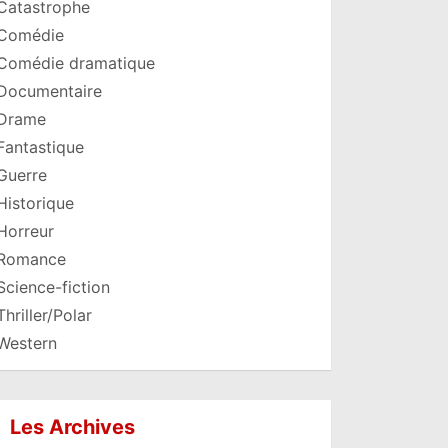
Catastrophe
Comédie
Comédie dramatique
Documentaire
Drame
Fantastique
Guerre
Historique
Horreur
Romance
Science-fiction
Thriller/Polar
Western
Les Archives