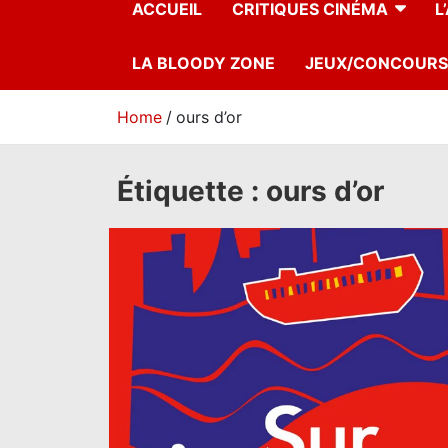
ACCUEIL
CRITIQUES CINÉMA
L
LA BLOODY ZONE
JEUX/CONCOURS
Home
ours d’or
Étiquette :
ours d’or