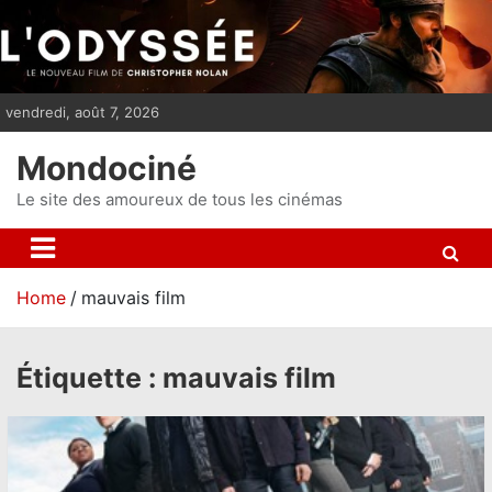
S
k
i
p
vendredi, août 7, 2026
t
o
Mondociné
c
o
Le site des amoureux de tous les cinémas
n
t
e
Home
mauvais film
n
t
Étiquette :
mauvais film