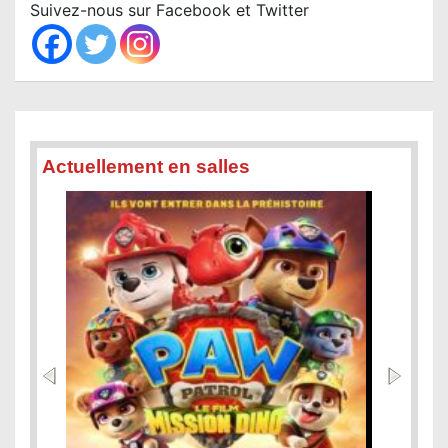
c
Suivez-nous sur Facebook et Twitter
h
Actuellement en salles