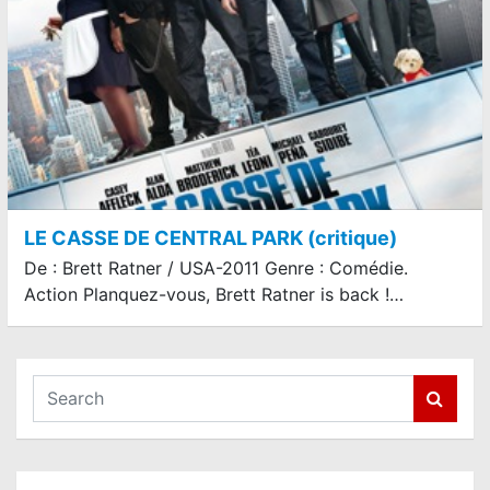
LE CASSE DE CENTRAL PARK (critique)
De : Brett Ratner / USA-2011 Genre : Comédie.
Action Planquez-vous, Brett Ratner is back !…
S
e
a
r