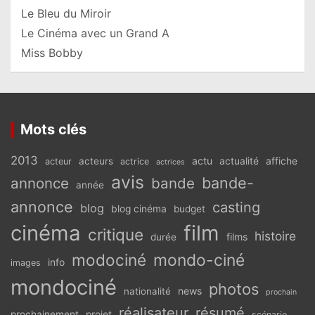
Le Bleu du Miroir
Le Cinéma avec un Grand A
Miss Bobby
Mots clés
2013
actu
acteurs
actualité
affiche
acteur
actrice
actrices
avis
bande-
annonce
bande
année
annonce
casting
blog
blog cinéma
budget
cinéma
film
critique
histoire
films
durée
modociné
mondo-ciné
info
images
mondociné
photos
news
nationalité
prochain
réalisateur
résumé
prochainement
projet
scénario