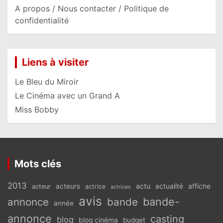
A propos / Nous contacter / Politique de
confidentialité
Liens à visiter
Le Bleu du Miroir
Le Cinéma avec un Grand A
Miss Bobby
Mots clés
2013
actu
acteurs
actualité
affiche
acteur
actrice
actrices
avis
bande-
annonce
bande
année
annonce
casting
blog
blog cinéma
budget