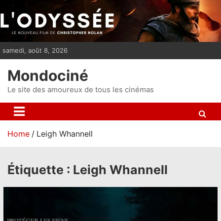
S
k
i
p
samedi, août 8, 2026
t
o
Mondociné
c
o
Le site des amoureux de tous les cinémas
n
t
e
Home
Leigh Whannell
n
t
Étiquette :
Leigh Whannell