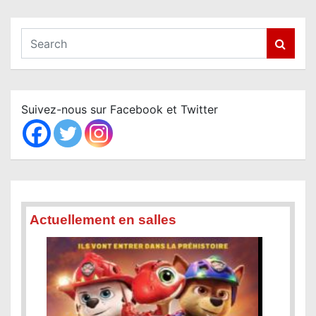
S
e
a
r
c
Suivez-nous sur Facebook et Twitter
h
Actuellement en salles