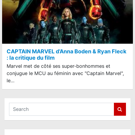
CAPTAIN MARVEL d’Anna Boden & Ryan Fleck
: la critique du film
Marvel met de côté ses super-bonhommes et
conjugue le MCU au féminin avec "Captain Marvel",
le…
S
e
a
r