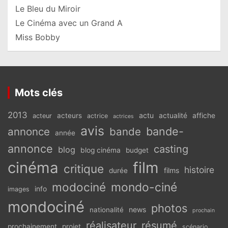
Le Bleu du Miroir
Le Cinéma avec un Grand A
Miss Bobby
Mots clés
2013
actu
acteurs
actualité
affiche
acteur
actrice
actrices
avis
bande-
annonce
bande
année
annonce
casting
blog
blog cinéma
budget
cinéma
film
critique
histoire
films
durée
modociné
mondo-ciné
info
images
mondociné
photos
news
nationalité
prochain
réalisateur
résumé
prochainement
projet
scénario