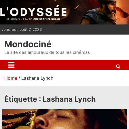
S
k
i
p
vendredi, août 7, 2026
t
o
Mondociné
c
o
Le site des amoureux de tous les cinémas
n
t
e
Home
Lashana Lynch
n
t
Étiquette :
Lashana Lynch