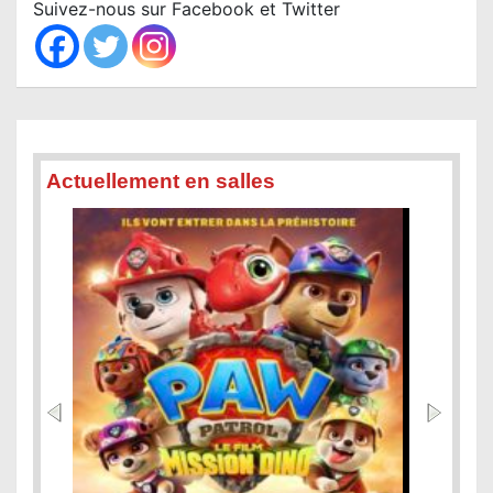
c
Suivez-nous sur Facebook et Twitter
h
Actuellement en salles