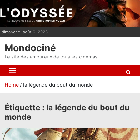
S
k
i
p
dimanche, août 9, 2026
t
o
Mondociné
c
o
Le site des amoureux de tous les cinémas
n
t
e
Home
la légende du bout du monde
n
t
Étiquette :
la légende du bout du
monde