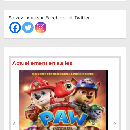
a
r
c
Suivez-nous sur Facebook et Twitter
h
Actuellement en salles