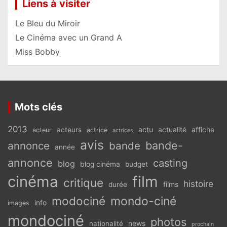
Liens à visiter
Le Bleu du Miroir
Le Cinéma avec un Grand A
Miss Bobby
Mots clés
2013
actu
acteurs
actualité
affiche
acteur
actrice
actrices
avis
bande-
annonce
bande
année
annonce
casting
blog
blog cinéma
budget
cinéma
film
critique
histoire
films
durée
modociné
mondo-ciné
info
images
mondociné
photos
news
nationalité
prochain