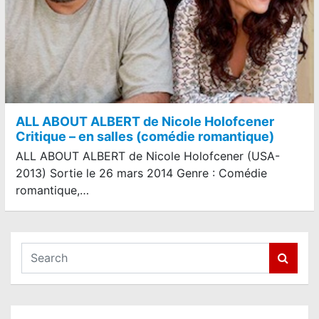
ALL ABOUT ALBERT de Nicole Holofcener
Critique – en salles (comédie romantique)
ALL ABOUT ALBERT de Nicole Holofcener (USA-
2013) Sortie le 26 mars 2014 Genre : Comédie
romantique,…
S
e
a
r