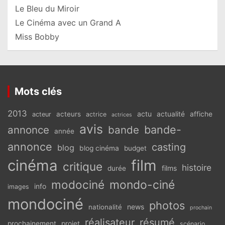
Le Bleu du Miroir
Le Cinéma avec un Grand A
Miss Bobby
Mots clés
2013
actu
acteurs
actualité
affiche
acteur
actrice
actrices
avis
bande-
annonce
bande
année
annonce
casting
blog
blog cinéma
budget
cinéma
film
critique
histoire
films
durée
modociné
mondo-ciné
info
images
mondociné
photos
news
nationalité
prochain
réalisateur
résumé
prochainement
projet
scénario