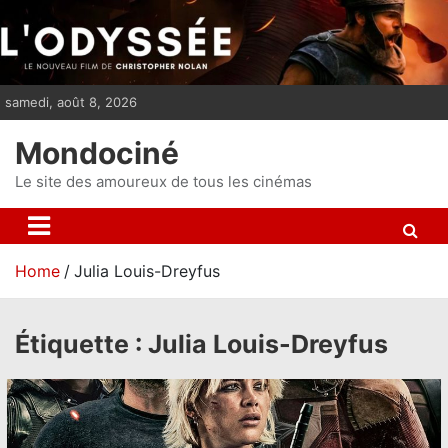
S
k
i
p
samedi, août 8, 2026
t
o
Mondociné
c
o
Le site des amoureux de tous les cinémas
n
t
e
Home
Julia Louis-Dreyfus
n
t
Étiquette :
Julia Louis-Dreyfus