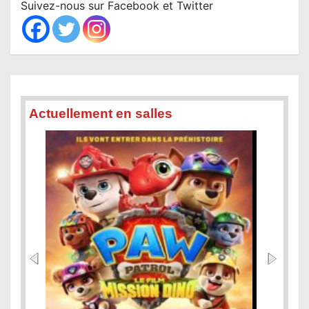
c
Suivez-nous sur Facebook et Twitter
h
Actuellement en salles