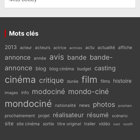
Mots clés
2013
actu
acteurs
actualité
affiche
acteur
actrice
actrices
avis
bande-
annonce
bande
année
annonce
casting
blog
blog cinéma
budget
cinéma
film
critique
histoire
films
durée
modociné
mondo-ciné
info
images
mondociné
photos
news
nationalité
prochain
réalisateur
résumé
prochainement
projet
scénario
site
vidéo
site cinéma
sortie
titre original
trailer
vostfr
vost