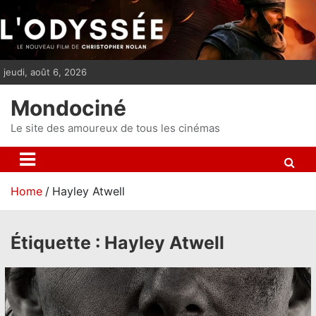
S
k
i
p
jeudi, août 6, 2026
t
o
Mondociné
c
o
Le site des amoureux de tous les cinémas
n
t
e
Home
Hayley Atwell
n
t
Étiquette :
Hayley Atwell