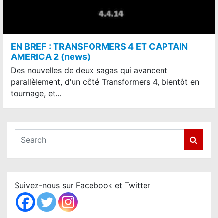
EN BREF : TRANSFORMERS 4 ET CAPTAIN
AMERICA 2 (news)
Des nouvelles de deux sagas qui avancent
parallèlement, d'un côté Transformers 4, bientôt en
tournage, et…
S
e
a
r
c
Suivez-nous sur Facebook et Twitter
h