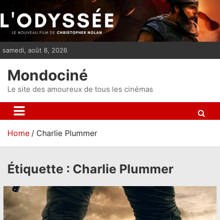
S
k
i
p
samedi, août 8, 2026
t
o
Mondociné
c
o
Le site des amoureux de tous les cinémas
n
t
e
Home
Charlie Plummer
n
t
Étiquette :
Charlie Plummer