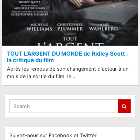
TOUT L’ARGENT DU MONDE de Ridley Scott :
la critique du film
Après les remous de son changement d'acteur à un
mois de la sortie du film, le…
S
e
a
r
c
Suivez-nous sur Facebook et Twitter