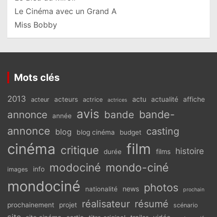
Le Cinéma avec un Grand A
Miss Bobby
Mots clés
2013
actu
acteurs
actualité
affiche
acteur
actrice
actrices
avis
bande-
annonce
bande
année
annonce
casting
blog
blog cinéma
budget
cinéma
film
critique
histoire
films
durée
modociné
mondo-ciné
info
images
mondociné
photos
news
nationalité
prochain
réalisateur
résumé
prochainement
projet
scénario
site