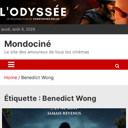
S
k
i
p
jeudi, août 6, 2026
t
o
Mondociné
c
o
Le site des amoureux de tous les cinémas
n
t
e
Home
Benedict Wong
n
t
Étiquette :
Benedict Wong