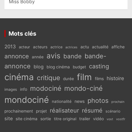
Miss Bobby
Mots clés
2013
actu
acteurs
actualité
affiche
acteur
actrice
actrices
avis
bande-
annonce
bande
année
annonce
casting
blog
blog cinéma
budget
cinéma
film
critique
histoire
films
durée
modociné
mondo-ciné
info
images
mondociné
photos
news
nationalité
prochain
réalisateur
résumé
prochainement
projet
scénario
site
vidéo
site cinéma
sortie
titre original
trailer
vostfr
vost