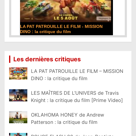
LA PAT PATROUILLE LE FILM - MISSION
DE LA 
DINO : la critique du film
film
Lire la suite...
Lire la 
Les dernières critiques
LA PAT PATROUILLE LE FILM – MISSION
DINO : la critique du film
LES MAÎTRES DE L’UNIVERS de Travis
Knight : la critique du film [Prime Video]
OKLAHOMA HONEY de Andrew
Patterson : la critique du film