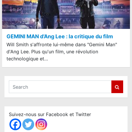
GEMINI MAN d’Ang Lee : la critique du film
Will Smith s'affronte lui-même dans "Gemini Man"
d'Ang Lee. Plus qu'un film, une révolution
technologique et…
S
e
a
r
c
Suivez-nous sur Facebook et Twitter
h