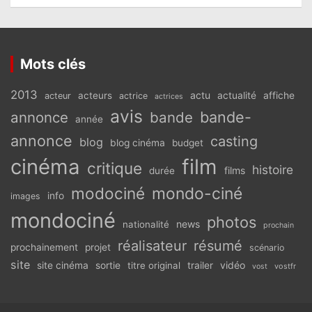
Mots clés
2013
actu
acteurs
actualité
affiche
acteur
actrice
actrices
avis
bande-
annonce
bande
année
annonce
casting
blog
blog cinéma
budget
cinéma
film
critique
histoire
films
durée
modociné
mondo-ciné
info
images
mondociné
photos
news
nationalité
prochain
réalisateur
résumé
prochainement
projet
scénario
site
vidéo
site cinéma
sortie
titre original
trailer
vostfr
vost