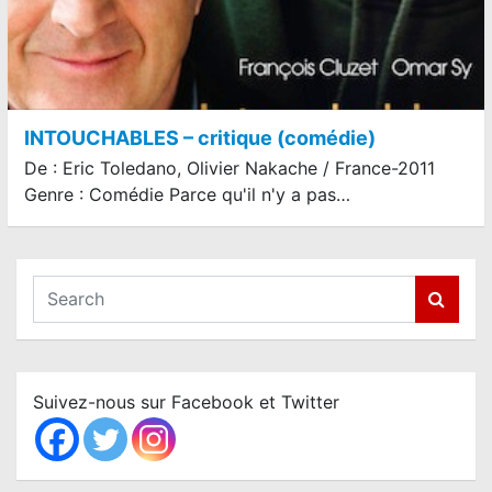
INTOUCHABLES – critique (comédie)
De : Eric Toledano, Olivier Nakache / France-2011
Genre : Comédie Parce qu'il n'y a pas…
S
e
a
r
c
Suivez-nous sur Facebook et Twitter
h