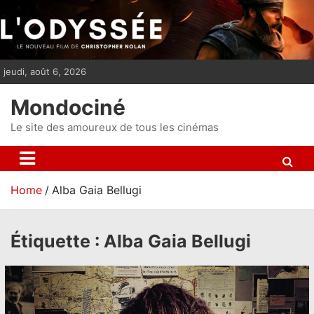
S
k
i
p
jeudi, août 6, 2026
t
o
Mondociné
c
o
Le site des amoureux de tous les cinémas
n
t
e
Home
Alba Gaia Bellugi
n
t
Étiquette :
Alba Gaia Bellugi