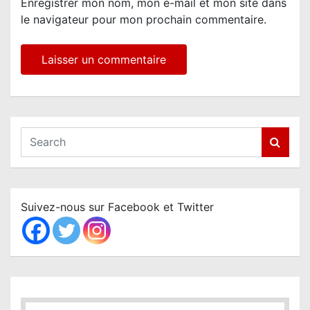
Enregistrer mon nom, mon e-mail et mon site dans
le navigateur pour mon prochain commentaire.
S
e
a
r
c
Suivez-nous sur Facebook et Twitter
h