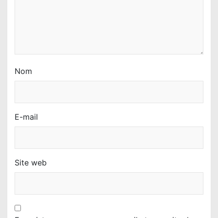
c
l
e
Nom
E-mail
Site web