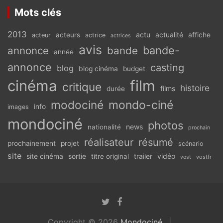
Mots clés
2013
actu
acteurs
actualité
affiche
acteur
actrice
actrices
avis
bande-
annonce
bande
année
annonce
casting
blog
blog cinéma
budget
cinéma
film
critique
histoire
films
durée
modociné
mondo-ciné
info
images
mondociné
photos
news
nationalité
prochain
réalisateur
résumé
prochainement
projet
scénario
site
vidéo
site cinéma
sortie
titre original
trailer
vostfr
vost
Copyright © 2026
Mondociné