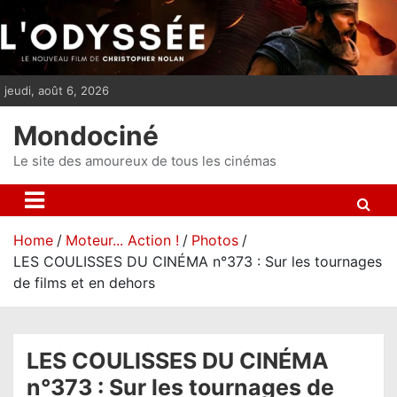
S
k
i
p
jeudi, août 6, 2026
t
o
Mondociné
c
o
Le site des amoureux de tous les cinémas
n
t
e
Home
Moteur... Action !
Photos
n
LES COULISSES DU CINÉMA n°373 : Sur les tournages
t
de films et en dehors
LES COULISSES DU CINÉMA
n°373 : Sur les tournages de