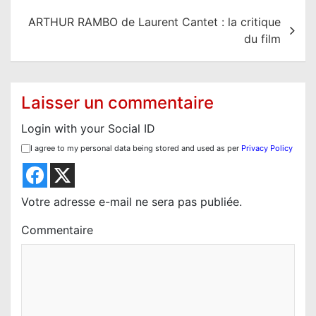
i
ARTHUR RAMBO de Laurent Cantet : la critique
g
du film
a
t
i
Laisser un commentaire
o
Login with your Social ID
n
I agree to my personal data being stored and used as per
Privacy Policy
d
e
l
Votre adresse e-mail ne sera pas publiée.
’
Commentaire
a
r
t
i