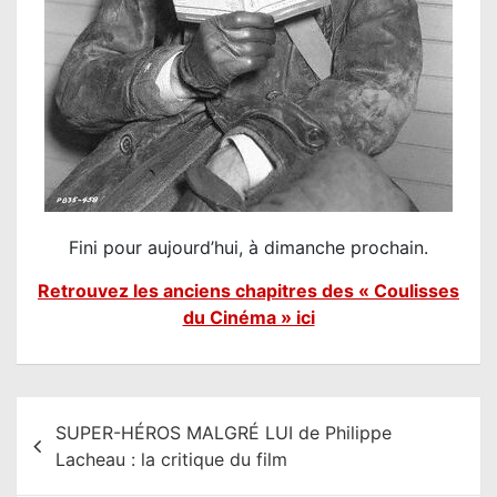
Fini pour aujourd’hui, à dimanche prochain.
Retrouvez les anciens chapitres des « Coulisses
du Cinéma » ici
N
SUPER-HÉROS MALGRÉ LUI de Philippe
a
Lacheau : la critique du film
v