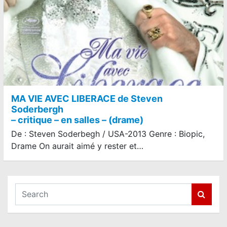
MA VIE AVEC LIBERACE de Steven
Soderbergh
– critique – en salles – (drame)
De : Steven Soderbegh / USA-2013 Genre : Biopic,
Drame On aurait aimé y rester et…
S
e
a
r