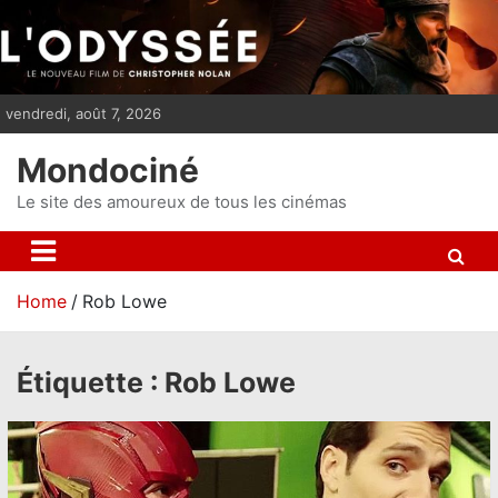
S
k
i
p
vendredi, août 7, 2026
t
o
Mondociné
c
o
Le site des amoureux de tous les cinémas
n
t
e
Home
Rob Lowe
n
t
Étiquette :
Rob Lowe