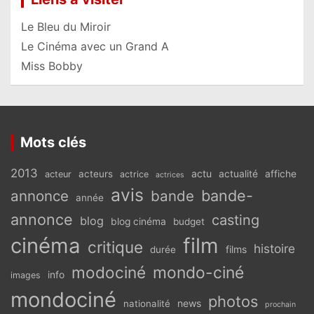
Le Bleu du Miroir
Le Cinéma avec un Grand A
Miss Bobby
Mots clés
2013
actu
acteurs
actualité
affiche
acteur
actrice
actrices
avis
bande-
annonce
bande
année
annonce
casting
blog
blog cinéma
budget
cinéma
film
critique
histoire
films
durée
modociné
mondo-ciné
info
images
mondociné
photos
news
nationalité
prochain