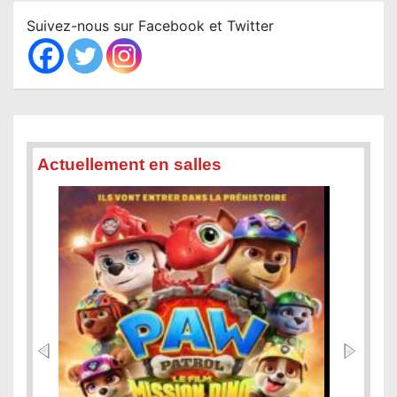
c
Suivez-nous sur Facebook et Twitter
h
Actuellement en salles