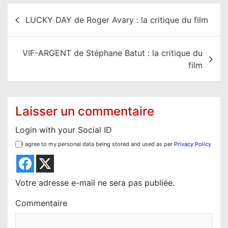
N
LUCKY DAY de Roger Avary : la critique du film
a
v
VIF-ARGENT de Stéphane Batut : la critique du
i
film
g
a
t
Laisser un commentaire
i
Login with your Social ID
o
I agree to my personal data being stored and used as per
Privacy Policy
n
d
e
Votre adresse e-mail ne sera pas publiée.
l
Commentaire
’
a