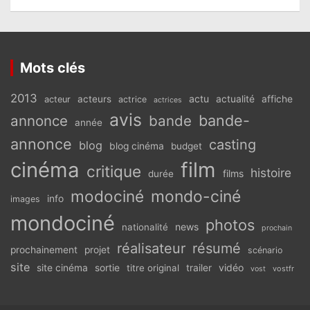
Mots clés
2013
actu
acteurs
actualité
affiche
acteur
actrice
actrices
avis
bande-
annonce
bande
année
annonce
casting
blog
blog cinéma
budget
cinéma
film
critique
histoire
films
durée
modociné
mondo-ciné
info
images
mondociné
photos
news
nationalité
prochain
réalisateur
résumé
prochainement
projet
scénario
site
vidéo
site cinéma
sortie
titre original
trailer
vostfr
vost