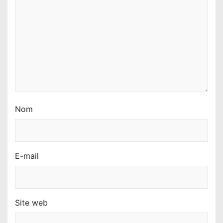
r
t
i
c
l
e
Nom
E-mail
Site web