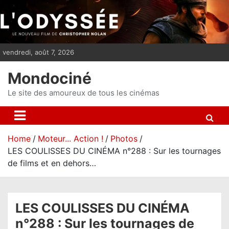
S
k
i
p
vendredi, août 7, 2026
t
o
Mondociné
c
o
Le site des amoureux de tous les cinémas
n
t
e
Home
Moteur... Action !
Photos
n
LES COULISSES DU CINÉMA n°288 : Sur les tournages
t
de films et en dehors…
LES COULISSES DU CINÉMA
n°288 : Sur les tournages de