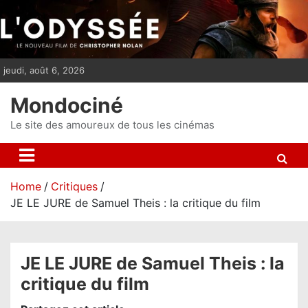
S
k
i
p
jeudi, août 6, 2026
t
o
Mondociné
c
o
Le site des amoureux de tous les cinémas
n
t
e
Home
Critiques
n
JE LE JURE de Samuel Theis : la critique du film
t
JE LE JURE de Samuel Theis : la
critique du film