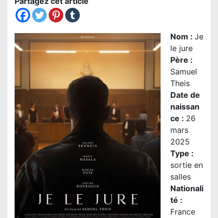
Partagez cet article
Nom
:
Je
le jure
Père :
Samuel
Theis
Date de
naissan
ce :
26
mars
2025
Type :
sortie en
salles
Nationali
té
:
France