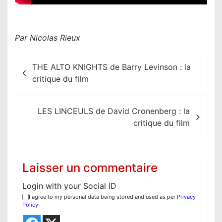
Par Nicolas Rieux
N
THE ALTO KNIGHTS de Barry Levinson : la
a
critique du film
v
i
LES LINCEULS de David Cronenberg : la
g
critique du film
a
t
i
Laisser un commentaire
o
Login with your Social ID
n
I agree to my personal data being stored and used as per
Privacy
d
Policy
e