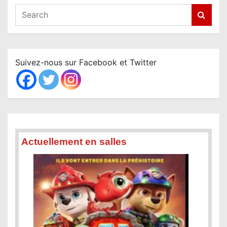
S
e
a
r
c
Suivez-nous sur Facebook et Twitter
h
Actuellement en salles