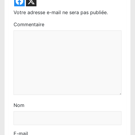
l
Votre adresse e-mail ne sera pas publiée.
’
Commentaire
a
r
t
i
c
l
e
Nom
E-mail