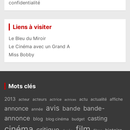
confidentialité
Liens à visiter
Le Bleu du Miroir
Le Cinéma avec un Grand A
Miss Bobby
Mots clés
2013
actu
acteurs
actualité
affiche
acteur
actrice
actrices
avis
bande-
annonce
bande
année
annonce
casting
blog
blog cinéma
budget
cinéma
film
critique