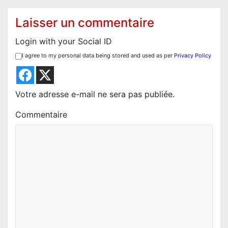
t
i
Laisser un commentaire
o
Login with your Social ID
n
I agree to my personal data being stored and used as per
Privacy Policy
d
e
l
Votre adresse e-mail ne sera pas publiée.
’
Commentaire
a
r
t
i
c
l
e