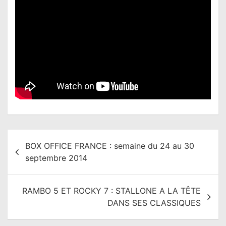
N
BOX OFFICE FRANCE : semaine du 24 au 30
a
septembre 2014
v
i
RAMBO 5 ET ROCKY 7 : STALLONE A LA TÊTE
g
DANS SES CLASSIQUES
a