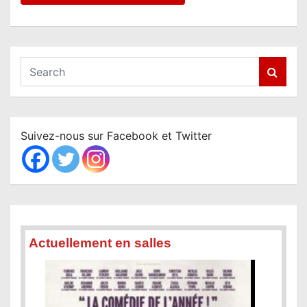
S
e
a
r
c
Suivez-nous sur Facebook et Twitter
h
Actuellement en salles