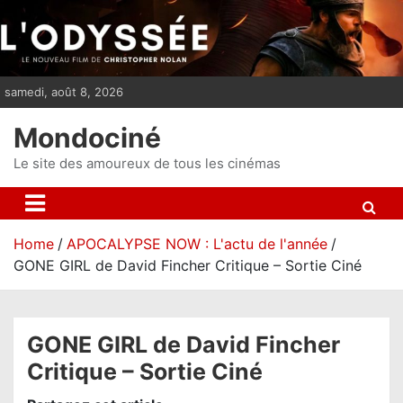
S
k
i
p
samedi, août 8, 2026
t
o
Mondociné
c
o
Le site des amoureux de tous les cinémas
n
t
e
Home
APOCALYPSE NOW : L'actu de l'année
n
GONE GIRL de David Fincher Critique – Sortie Ciné
t
GONE GIRL de David Fincher
Critique – Sortie Ciné