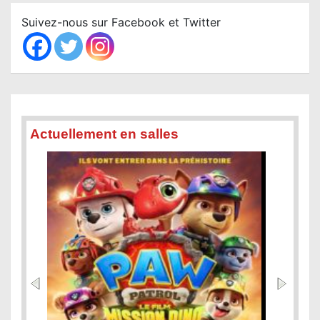
c
Suivez-nous sur Facebook et Twitter
h
Actuellement en salles