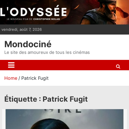
S
k
i
p
vendredi, août 7, 2026
t
o
Mondociné
c
o
Le site des amoureux de tous les cinémas
n
t
e
Home
Patrick Fugit
n
t
Étiquette :
Patrick Fugit