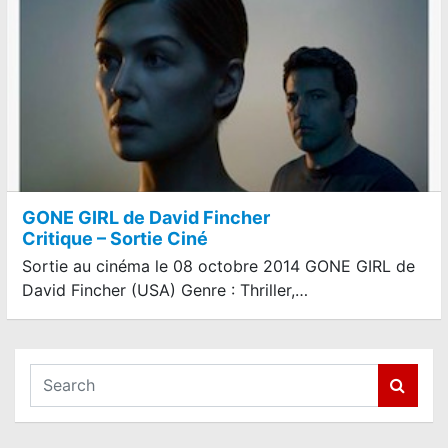
GONE GIRL de David Fincher
Critique – Sortie Ciné
Sortie au cinéma le 08 octobre 2014 GONE GIRL de
David Fincher (USA) Genre : Thriller,…
S
e
a
r