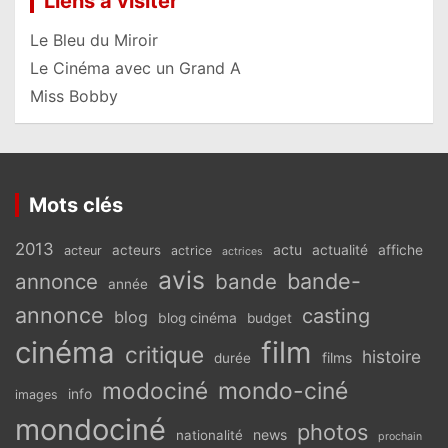
Liens à visiter
Le Bleu du Miroir
Le Cinéma avec un Grand A
Miss Bobby
Mots clés
2013
actu
acteurs
actualité
affiche
acteur
actrice
actrices
avis
bande-
annonce
bande
année
annonce
casting
blog
blog cinéma
budget
cinéma
film
critique
histoire
films
durée
modociné
mondo-ciné
info
images
mondociné
photos
news
nationalité
prochain