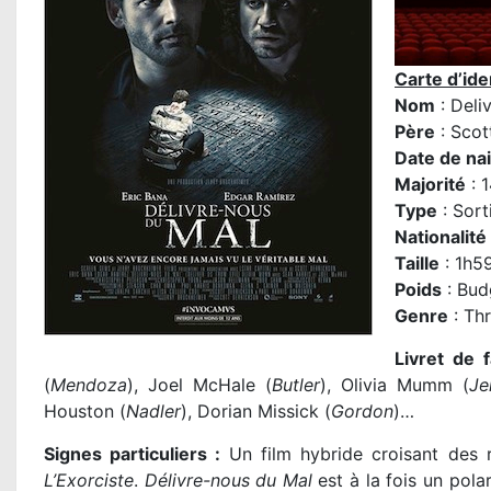
Carte d’iden
Nom
: Deli
Père
:
Scot
Date de na
Majorité
: 1
Type
: Sort
Nationalité
Taille
: 1h5
Poids
: Bud
Genre
: Thr
Livret de f
(
Mendoza
), Joel McHale (
Butler
), Olivia Mumm (
Je
Houston (
Nadler
), Dorian Missick (
Gordon
)…
Signes particuliers :
Un film hybride croisant des 
L’Exorciste
.
Délivre-nous du Mal
est à la fois un pola