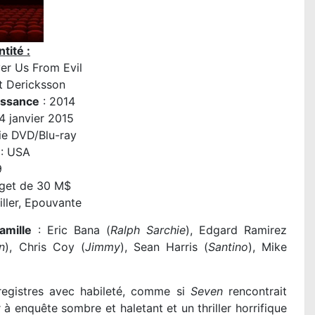
tité :
ver Us From Evil
t Dericksson
issance
: 2014
4 janvier 2015
ie DVD/Blu-ray
: USA
9
get de 30 M$
iller, Epouvante
amille
: Eric Bana (
Ralph Sarchie
), Edgard Ramirez
n
), Chris Coy (
Jimmy
), Sean Harris (
Santino
), Mike
registres avec habileté, comme si
Seven
rencontrait
DES MINIONS ET DES MONSTRES de P
r à enquête sombre et haletant et un thriller horrifique
Coffin : la critique du film