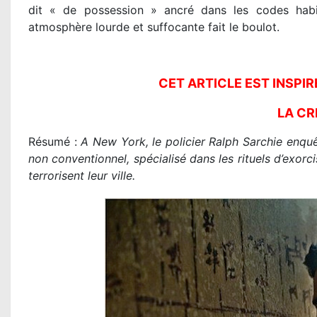
dit « de possession » ancré dans les codes habit
atmosphère lourde et suffocante fait le boulot.
CET ARTICLE EST INSPIR
LA CR
Résumé :
A New York, le policier Ralph Sarchie enquêt
non conventionnel, spécialisé dans les rituels d’exorc
terrorisent leur ville.