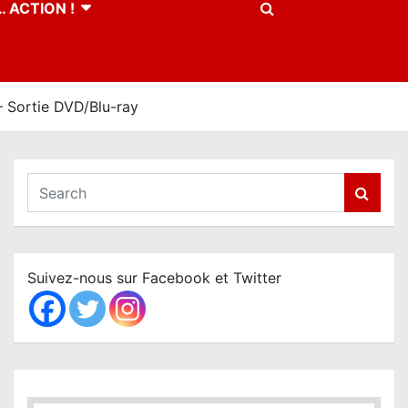
 ACTION !
 Sortie DVD/Blu-ray
S
e
a
r
c
Suivez-nous sur Facebook et Twitter
h