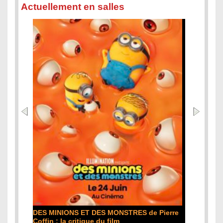
Actuellement en salles
L'ODYSSÉE de Christopher Nolan : la
ierre
critique du film