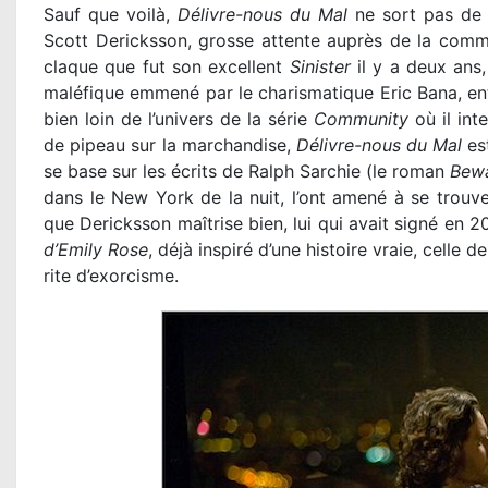
Sauf que voilà,
Délivre-nous du Mal
ne sort pas de nu
Scott Dericksson, grosse attente auprès de la comm
claque que fut son excellent
Sinister
il y a deux ans,
maléfique emmené par le charismatique Eric Bana, ent
bien loin de l’univers de la série
Community
où il int
de pipeau sur la marchandise,
Délivre-nous du Mal
est
se base sur les écrits de Ralph Sarchie (le roman
Bewa
dans le New York de la nuit, l’ont amené à se trouve
que Dericksson maîtrise bien, lui qui avait signé en 20
d’Emily Rose
, déjà inspiré d’une histoire vraie, celle
rite d’exorcisme.