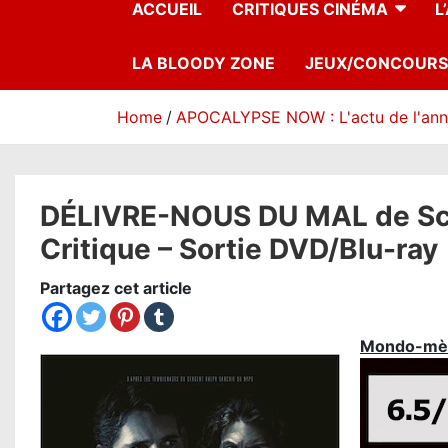
ACCUEIL
CRITIQUES CINÉMA
L
LA BLOODY ZONE
JEUX/CONCOURS
Home
APOCALYPSE NOW : L'actu de l'an
DÉLIVRE-NOUS DU MAL de Sco
Critique – Sortie DVD/Blu-ray
Partagez cet article
Mondo-mè