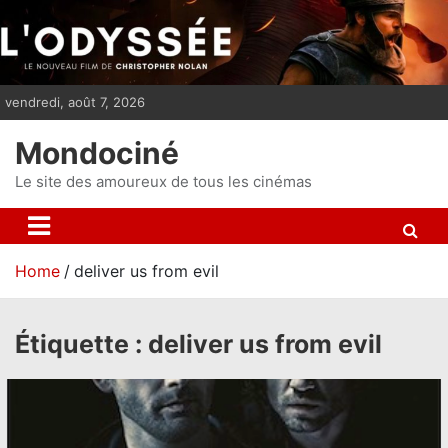
S
k
i
p
vendredi, août 7, 2026
t
o
Mondociné
c
o
Le site des amoureux de tous les cinémas
n
t
e
Home
deliver us from evil
n
t
Étiquette :
deliver us from evil