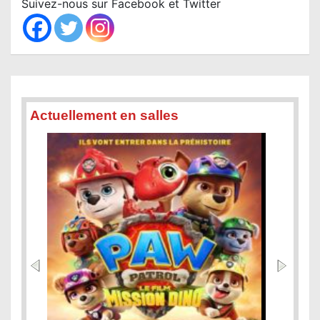
Suivez-nous sur Facebook et Twitter
h
Actuellement en salles