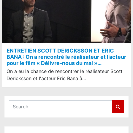
ENTRETIEN SCOTT DERICKSSON ET ERIC
BANA : On a rencontré le réalisateur et l’acteur
pour le film « Délivre-nous du mal »…
On a eu la chance de rencontrer le réalisateur Scott
Dericksson et l'acteur Eric Bana à…
S
e
a
r
c