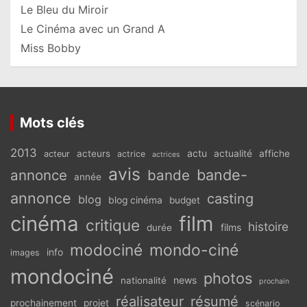
Le Bleu du Miroir
Le Cinéma avec un Grand A
Miss Bobby
Mots clés
2013
actu
acteurs
actualité
affiche
acteur
actrice
actrices
avis
bande-
annonce
bande
année
annonce
casting
blog
blog cinéma
budget
cinéma
film
critique
histoire
films
durée
modociné
mondo-ciné
info
images
mondociné
photos
news
nationalité
prochain
réalisateur
résumé
prochainement
projet
scénario