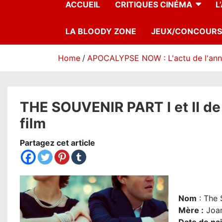
ACCUEIL
CRITIQUES CINÉMA
L
LA BLOODY ZONE
JEUX/CONCOURS
Home
APOCALYPSE NOW : L'actu de l'an
THE SOUVENIR PART I et II de 
film
Partagez cet article
Nom
: The S
Mère
:
Joa