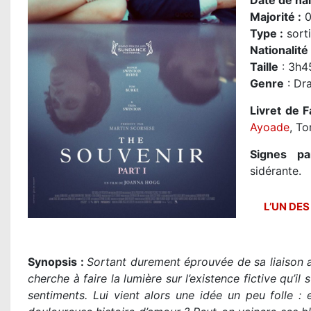
Date de na
Majorité
:
0
Type :
sorti
Nationalité
Taille
: 3h4
Genre
: Dr
Livret de F
Ayoade
, T
Signes par
sidérante.
L’UN DES
Synopsis :
Sortant durement éprouvée de sa liaison 
cherche à faire la lumière sur l’existence fictive qu’il
sentiments. Lui vient alors une idée un peu folle : e