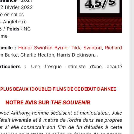
issance
: 2021
2 février 2022
e en salles
:
Angleterre
5 /
Poids
: NC
ame
amille :
Honor Swinton Byrne
,
Tilda Swinton
,
Richard
om Burke, Charlie Heaton, Harris Dickinson…
ticuliers :
Une fresque intimiste d’une beauté
 PLUS BEAUX (DOUBLE) FILMS DE CE DEBUT D’ANNEE
NOTRE AVIS SUR
THE SOUVENIR
avec Anthony, homme séduisant et manipulateur, Julie
 s’était inventée et à mettre de l’ordre dans ses propres
t si elle consacrait son film de fin d’études à cette