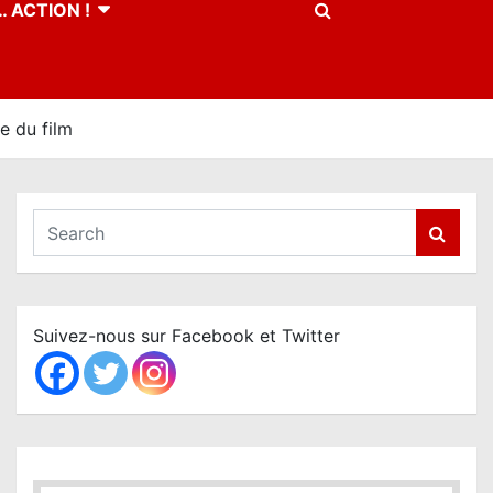
 ACTION !
e du film
S
e
a
r
c
Suivez-nous sur Facebook et Twitter
h