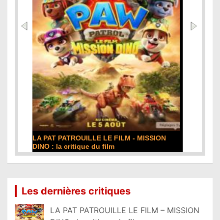
E LE FILM - MISSION
DE LA COMÉDIE-FRANÇAISE : la 
du film
film
Lire la suite...
Les dernières critiques
LA PAT PATROUILLE LE FILM – MISSION