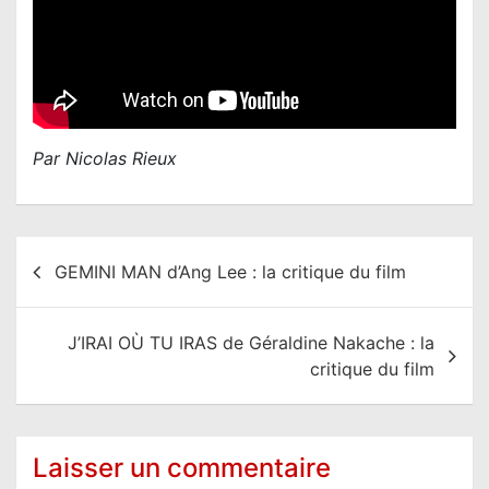
Par Nicolas Rieux
N
GEMINI MAN d’Ang Lee : la critique du film
a
v
J’IRAI OÙ TU IRAS de Géraldine Nakache : la
i
critique du film
g
a
t
Laisser un commentaire
i