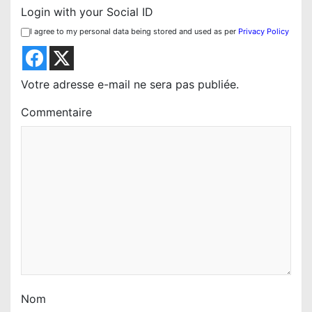
Login with your Social ID
o
I agree to my personal data being stored and used as per
Privacy Policy
n
d
e
Votre adresse e-mail ne sera pas publiée.
l
Commentaire
’
a
r
t
i
c
l
e
Nom