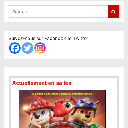
S
e
a
r
c
Suivez-nous sur Facebook et Twitter
h
Actuellement en salles