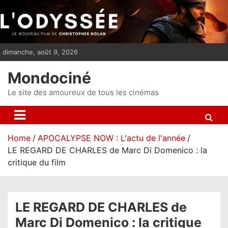
S
k
i
p
dimanche, août 9, 2026
t
o
Mondociné
c
o
Le site des amoureux de tous les cinémas
n
t
e
Home
APOCALYPSE NOW : L'actu de l'année
n
LE REGARD DE CHARLES de Marc Di Domenico : la
t
critique du film
LE REGARD DE CHARLES de
Marc Di Domenico : la critique