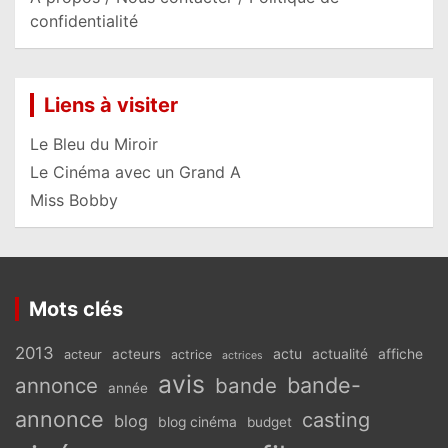
confidentialité
Liens à visiter
Le Bleu du Miroir
Le Cinéma avec un Grand A
Miss Bobby
Mots clés
2013
actu
acteurs
actualité
affiche
acteur
actrice
actrices
avis
bande-
annonce
bande
année
annonce
casting
blog
blog cinéma
budget