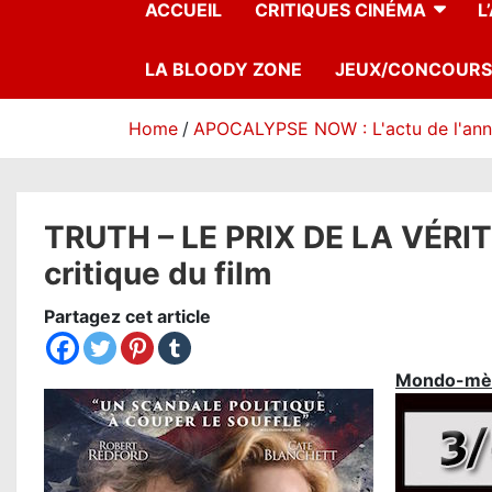
ACCUEIL
CRITIQUES CINÉMA
L
LA BLOODY ZONE
JEUX/CONCOURS
Home
APOCALYPSE NOW : L'actu de l'an
TRUTH – LE PRIX DE LA VÉRITÉ
critique du film
Partagez cet article
Mondo-mè