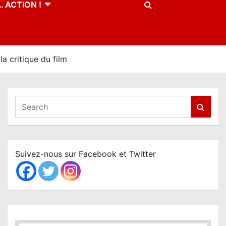
 ACTION !
 critique du film
S
e
a
r
c
Suivez-nous sur Facebook et Twitter
h