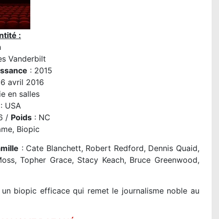
tité :
h
s Vanderbilt
issance
: 2015
6 avril 2016
e en salles
: USA
6 /
Poids
: NC
ame, Biopic
amille
: Cate Blanchett, Robert Redford, Dennis Quaid,
Moss, Topher Grace, Stacy Keach, Bruce Greenwood,
un biopic efficace qui remet le journalisme noble au