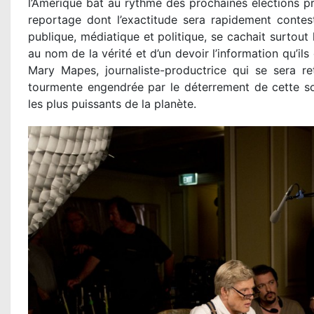
l’Amérique bat au rythme des prochaines élections pré
reportage dont l’exactitude sera rapidement contest
publique, médiatique et politique, se cachait surtout l
au nom de la vérité et d’un devoir l’information qu’il
Mary Mapes, journaliste-productrice qui se sera r
tourmente engendrée par le déterrement de cette so
les plus puissants de la planète.