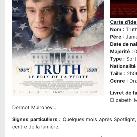
Carte d’iden
Nom
: Trut
Père
:
Jame
Date de na
Majorité
: 0
Type :
Sorti
Nationalité
Taille
: 2h0
Genre
: Dr
Livret de f
Elizabeth 
Dermot Mulroney…
Signes particuliers :
Quelques mois après Spotlight, 
centre de la lumière.