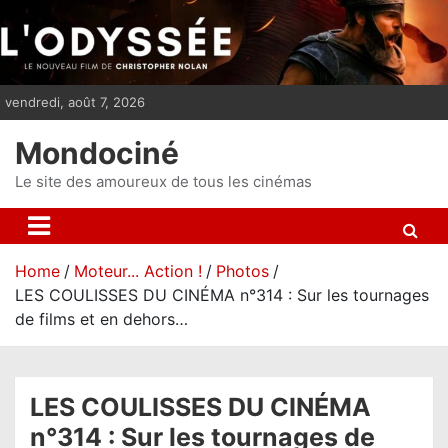
S
k
i
p
vendredi, août 7, 2026
t
o
Mondociné
c
o
Le site des amoureux de tous les cinémas
n
t
e
Home
Moteur... Action !
Photos
n
LES COULISSES DU CINÉMA n°314 : Sur les tournages
t
de films et en dehors…
LES COULISSES DU CINÉMA
n°314 : Sur les tournages de