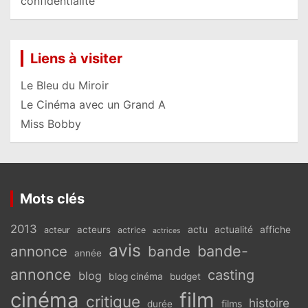
confidentialité
Liens à visiter
Le Bleu du Miroir
Le Cinéma avec un Grand A
Miss Bobby
Mots clés
2013
actu
acteurs
actualité
affiche
acteur
actrice
actrices
avis
bande-
annonce
bande
année
annonce
casting
blog
blog cinéma
budget
cinéma
film
critique
histoire
films
durée