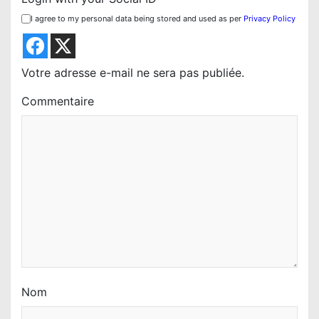
n
I agree to my personal data being stored and used as per
Privacy Policy
d
e
l
Votre adresse e-mail ne sera pas publiée.
’
Commentaire
a
r
t
i
c
l
e
Nom