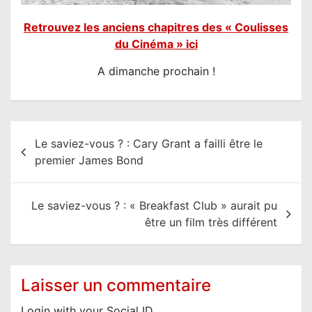
Retrouvez les anciens chapitres des « Coulisses
du Cinéma » ici
A dimanche prochain !
N
Le saviez-vous ? : Cary Grant a failli être le
a
premier James Bond
v
i
Le saviez-vous ? : « Breakfast Club » aurait pu
g
être un film très différent
a
t
i
Laisser un commentaire
o
Login with your Social ID