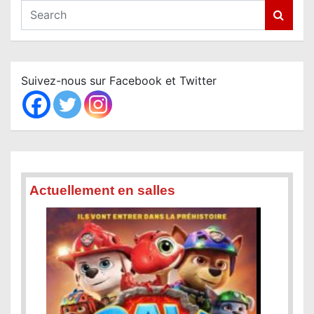
S
e
a
r
c
Suivez-nous sur Facebook et Twitter
h
Actuellement en salles