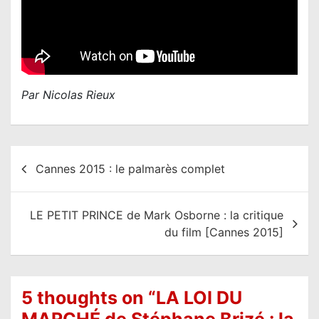
Par Nicolas Rieux
N
Cannes 2015 : le palmarès complet
a
v
LE PETIT PRINCE de Mark Osborne : la critique
i
du film [Cannes 2015]
g
a
t
5 thoughts on “
LA LOI DU
i
MARCHÉ de Stéphane Brizé : la