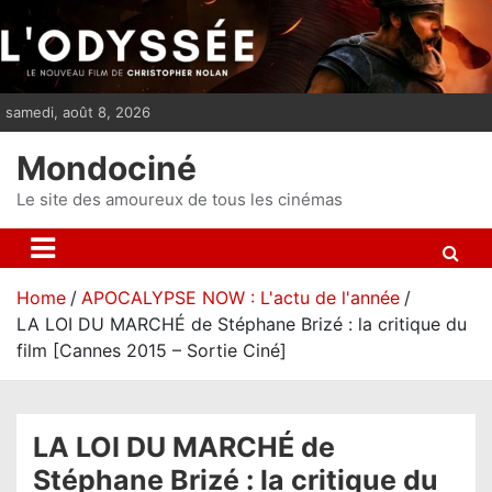
S
k
i
p
samedi, août 8, 2026
t
o
Mondociné
c
o
Le site des amoureux de tous les cinémas
n
t
e
Home
APOCALYPSE NOW : L'actu de l'année
n
LA LOI DU MARCHÉ de Stéphane Brizé : la critique du
t
film [Cannes 2015 – Sortie Ciné]
LA LOI DU MARCHÉ de
Stéphane Brizé : la critique du