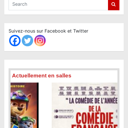
S
e
a
r
c
Suivez-nous sur Facebook et Twitter
h
Actuellement en salles