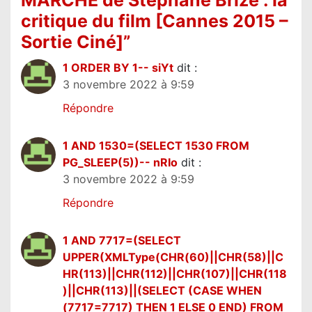
o
critique du film [Cannes 2015 –
n
Sortie Ciné]
”
d
e
1 ORDER BY 1-- siYt
dit :
3 novembre 2022 à 9:59
l
Répondre
’
a
1 AND 1530=(SELECT 1530 FROM
r
PG_SLEEP(5))-- nRIo
dit :
t
3 novembre 2022 à 9:59
i
Répondre
c
l
1 AND 7717=(SELECT
e
UPPER(XMLType(CHR(60)||CHR(58)||C
HR(113)||CHR(112)||CHR(107)||CHR(118
)||CHR(113)||(SELECT (CASE WHEN
(7717=7717) THEN 1 ELSE 0 END) FROM