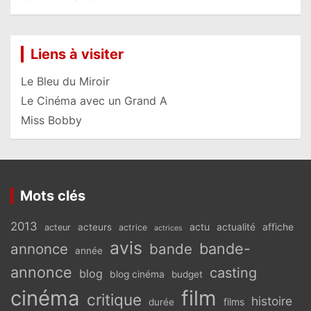
Liens à visiter
Le Bleu du Miroir
Le Cinéma avec un Grand A
Miss Bobby
Mots clés
2013
actu
acteurs
actualité
affiche
acteur
actrice
actrices
avis
bande-
annonce
bande
année
annonce
casting
blog
blog cinéma
budget
cinéma
film
critique
histoire
films
durée