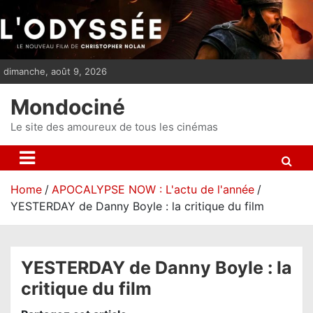
S
k
i
p
dimanche, août 9, 2026
t
o
Mondociné
c
o
Le site des amoureux de tous les cinémas
n
t
e
Home
APOCALYPSE NOW : L'actu de l'année
n
YESTERDAY de Danny Boyle : la critique du film
t
YESTERDAY de Danny Boyle : la
critique du film