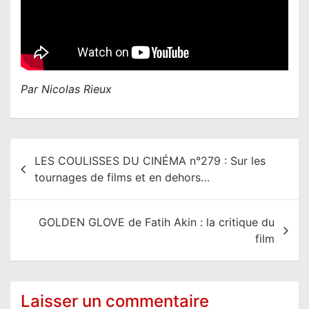
Par Nicolas Rieux
N
LES COULISSES DU CINÉMA n°279 : Sur les
a
tournages de films et en dehors…
v
i
GOLDEN GLOVE de Fatih Akin : la critique du
g
film
a
t
i
Laisser un commentaire