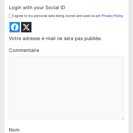
o
Login with your Social ID
n
I agree to my personal data being stored and used as per
Privacy Policy
d
e
l
Votre adresse e-mail ne sera pas publiée.
’
Commentaire
a
r
t
i
c
l
e
Nom