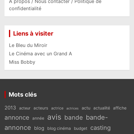
A propos / Nous contacter / Politique de
confidentialité
Liens à visiter
Le Bleu du Miroir
Le Cinéma avec un Grand A
Miss Bobby
Mots clés
2013
actu
acteurs
actualité
affiche
acteur
actrice
actrices
avis
bande-
annonce
bande
année
annonce
casting
blog
blog cinéma
budget