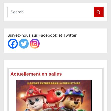
S
e
a
r
c
Suivez-nous sur Facebook et Twitter
h
Actuellement en salles