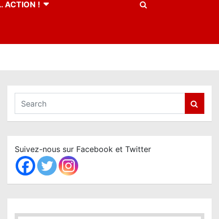
 ACTION !
S
e
a
r
c
Suivez-nous sur Facebook et Twitter
h