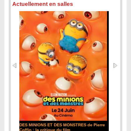
Actuellement en salles
L'ODYSSÉE de Christopher Nolan : la
re
critique du film