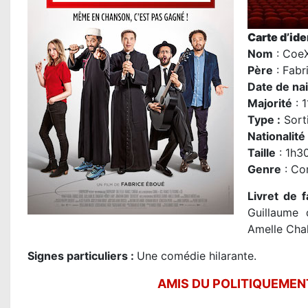
Carte d’iden
Nom
: CoeX
P
ère
:
Fabr
Date de na
Majorité
: 
Type :
Sorti
Nationalité
Taille
: 1h3
Genre
: Co
Livret de f
Guillaume 
Amelle Cha
Signes particuliers :
Une comédie hilarante.
AMIS DU POLITIQUEMENT