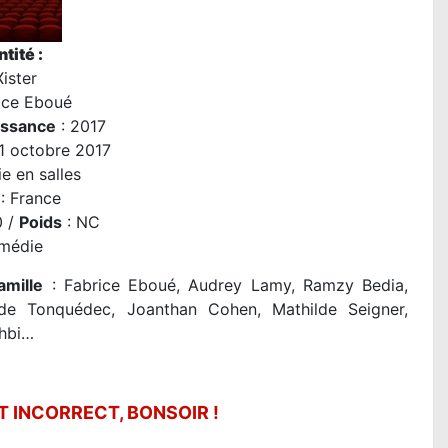
tité :
ister
ice Eboué
issance
: 2017
11 octobre 2017
e en salles
: France
0 /
Poids
: NC
médie
amille
: Fabrice Eboué, Audrey Lamy, Ramzy Bedia,
de Tonquédec, Joanthan Cohen, Mathilde Seigner,
hbi…
 INCORRECT, BONSOIR !
DES MINIONS ET DES MONSTRES de Pier
Coffin : la critique du film