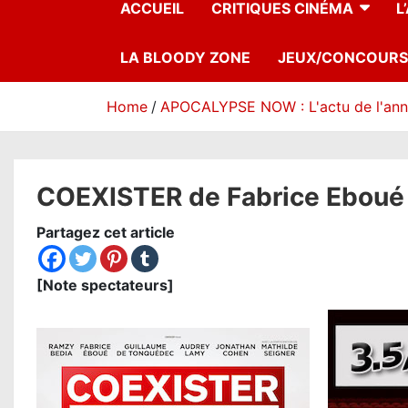
ACCUEIL
CRITIQUES CINÉMA
L
LA BLOODY ZONE
JEUX/CONCOURS
Home
APOCALYPSE NOW : L'actu de l'an
COEXISTER de Fabrice Eboué : 
Partagez cet article
[Note spectateurs]