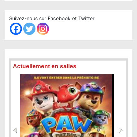
a
r
c
Suivez-nous sur Facebook et Twitter
h
Actuellement en salles