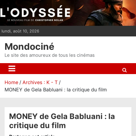
S
k
i
p
lundi, août 10, 2026
t
o
Mondociné
c
o
Le site des amoureux de tous les cinémas
n
t
e
Home
Archives : K - T
n
MONEY de Gela Babluani : la critique du film
t
MONEY de Gela Babluani : la
critique du film