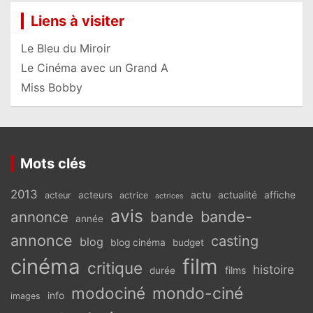
Liens à visiter
Le Bleu du Miroir
Le Cinéma avec un Grand A
Miss Bobby
Mots clés
2013
actu
acteurs
actualité
affiche
acteur
actrice
actrices
avis
bande-
annonce
bande
année
annonce
casting
blog
blog cinéma
budget
cinéma
film
critique
histoire
films
durée
modociné
mondo-ciné
info
images