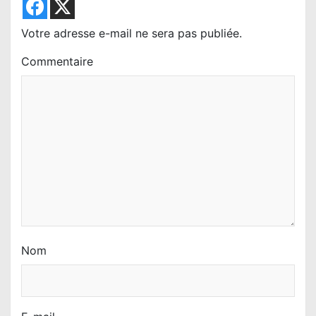
e
l
Votre adresse e-mail ne sera pas publiée.
’
Commentaire
a
r
t
i
c
l
e
Nom