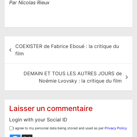
Par Nicolas Rieux
N
COEXISTER de Fabrice Eboué : la critique du
a
film
v
i
DEMAIN ET TOUS LES AUTRES JOURS de
g
Noémie Lvovsky : la critique du film
a
t
i
Laisser un commentaire
o
Login with your Social ID
n
I agree to my personal data being stored and used as per
Privacy Policy
d