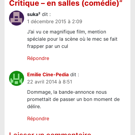
Critique – en salles (comédie)
”
d
suka²
dit :
e
1 décembre 2015 à 2:09
l
J’ai vu ce magnifique film, mention
’
spéciale pour la scène où le mec se fait
a
frapper par un cul
r
Répondre
t
i
Emilie Cine-Pedia
dit :
c
22 avril 2014 à 8:51
l
Dommage, la bande-annonce nous
e
promettait de passer un bon moment de
délire.
Répondre