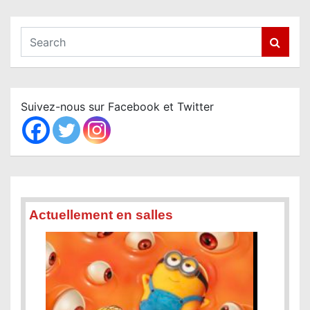
S
e
a
r
c
Suivez-nous sur Facebook et Twitter
h
Actuellement en salles