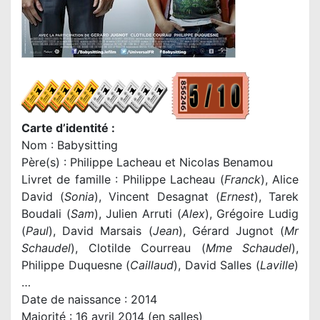
Carte d’identité :
Nom : Babysitting
Père(s) :
Philippe Lacheau et Nicolas Benamou
Livret de famille : Philippe Lacheau (
Franck
), Alice
David (
Sonia
), Vincent Desagnat (
Ernest
), Tarek
Boudali (
Sam
), Julien Arruti (
Alex
), Grégoire Ludig
(
Paul
), David Marsais (
Jean
), Gérard Jugnot (
Mr
Schaudel
), Clotilde Courreau (
Mme Schaudel
),
Philippe Duquesne (
Caillaud
), David Salles (
Laville
)
…
Date de naissance : 2014
Majorité : 16 avril 2014 (en salles)