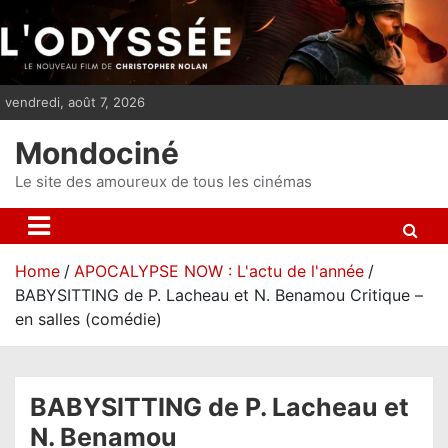
S
k
i
p
vendredi, août 7, 2026
t
o
Mondociné
c
o
Le site des amoureux de tous les cinémas
n
t
e
Home
APOCALYPSE NOW : L'actu de l'année
n
BABYSITTING de P. Lacheau et N. Benamou Critique –
t
en salles (comédie)
BABYSITTING de P. Lacheau et
N. Benamou