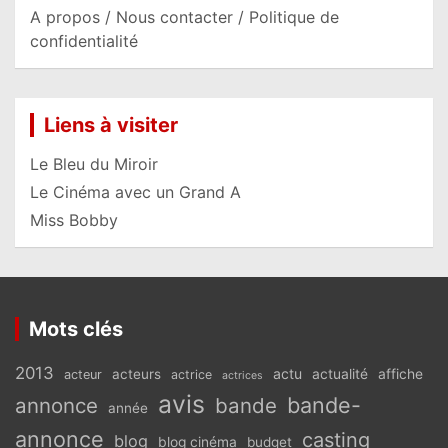
A propos / Nous contacter / Politique de
confidentialité
Liens à visiter
Le Bleu du Miroir
Le Cinéma avec un Grand A
Miss Bobby
Mots clés
2013
actu
acteurs
actualité
affiche
acteur
actrice
actrices
avis
bande-
annonce
bande
année
annonce
casting
blog
blog cinéma
budget