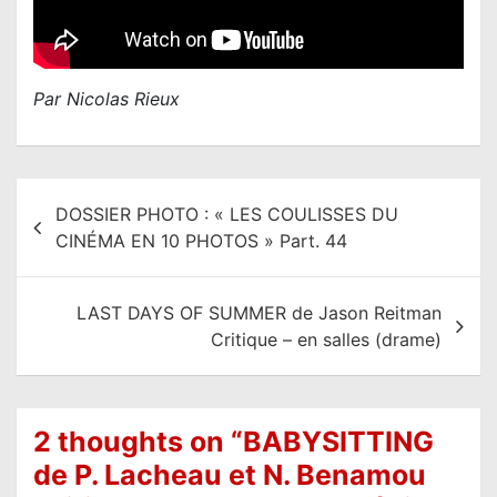
Par Nicolas Rieux
N
DOSSIER PHOTO : « LES COULISSES DU
a
CINÉMA EN 10 PHOTOS » Part. 44
v
i
LAST DAYS OF SUMMER de Jason Reitman
g
Critique – en salles (drame)
a
t
i
2 thoughts on “
BABYSITTING
o
de P. Lacheau et N. Benamou
n