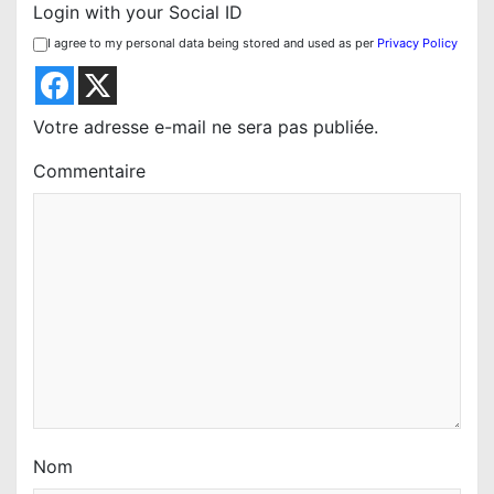
n
Login with your Social ID
d
I agree to my personal data being stored and used as per
Privacy Policy
e
l
’
Votre adresse e-mail ne sera pas publiée.
a
Commentaire
r
t
i
c
l
e
Nom