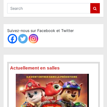
S
e
a
r
c
Suivez-nous sur Facebook et Twitter
h
Actuellement en salles