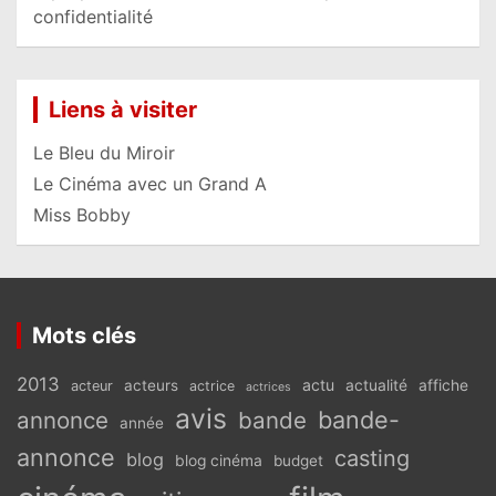
confidentialité
Liens à visiter
Le Bleu du Miroir
Le Cinéma avec un Grand A
Miss Bobby
Mots clés
2013
actu
acteurs
actualité
affiche
acteur
actrice
actrices
avis
bande-
annonce
bande
année
annonce
casting
blog
blog cinéma
budget