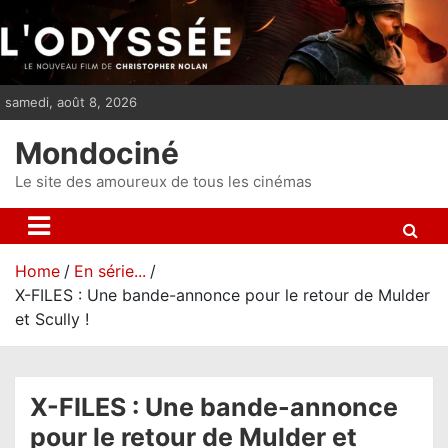
S
k
i
p
samedi, août 8, 2026
t
o
Mondociné
c
o
Le site des amoureux de tous les cinémas
n
t
e
Home
En série...
n
X-FILES : Une bande-annonce pour le retour de Mulder
t
et Scully !
X-FILES : Une bande-annonce
pour le retour de Mulder et