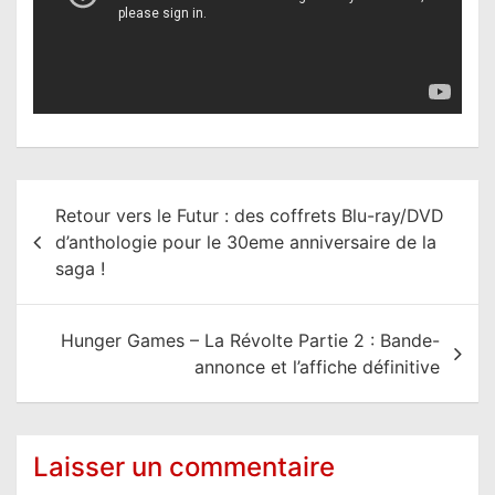
N
Retour vers le Futur : des coffrets Blu-ray/DVD
a
d’anthologie pour le 30eme anniversaire de la
v
saga !
i
g
Hunger Games – La Révolte Partie 2 : Bande-
a
annonce et l’affiche définitive
t
i
o
Laisser un commentaire