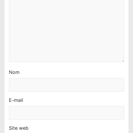
r
t
i
c
l
e
Nom
E-mail
Site web