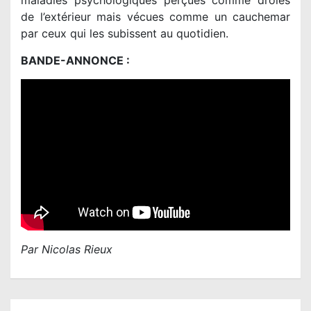
maladies psychologiques perçues comme drôles
de l’extérieur mais vécues comme un cauchemar
par ceux qui les subissent au quotidien.
BANDE-ANNONCE :
Par Nicolas Rieux
N