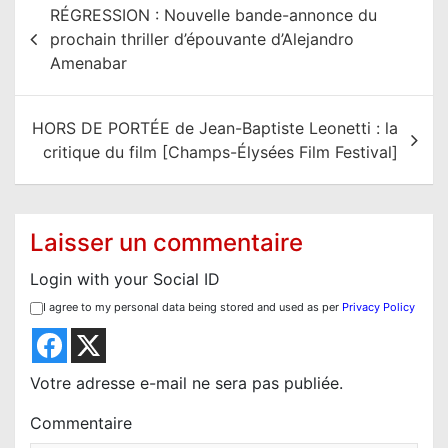
RÉGRESSION : Nouvelle bande-annonce du
a
prochain thriller d’épouvante d’Alejandro
v
Amenabar
i
g
HORS DE PORTÉE de Jean-Baptiste Leonetti : la
a
critique du film [Champs-Élysées Film Festival]
t
i
o
Laisser un commentaire
n
Login with your Social ID
d
I agree to my personal data being stored and used as per
Privacy Policy
e
l
’
Votre adresse e-mail ne sera pas publiée.
a
Commentaire