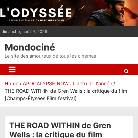
S
k
i
p
dimanche, août 9, 2026
t
o
Mondociné
c
o
Le site des amoureux de tous les cinémas
n
t
e
Home
APOCALYPSE NOW : L'actu de l'année
n
THE ROAD WITHIN de Gren Wells : la critique du film
t
[Champs-Élysées Film festival]
THE ROAD WITHIN de Gren
Wells : la critique du film