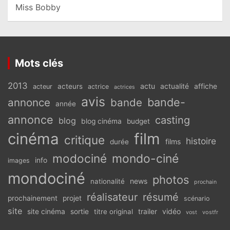
Miss Bobby
Mots clés
2013
actu
acteurs
actualité
affiche
acteur
actrice
actrices
avis
bande-
annonce
bande
année
annonce
casting
blog
blog cinéma
budget
cinéma
film
critique
histoire
films
durée
modociné
mondo-ciné
info
images
mondociné
photos
news
nationalité
prochain
réalisateur
résumé
prochainement
projet
scénario
site
vidéo
site cinéma
sortie
titre original
trailer
vostfr
vost