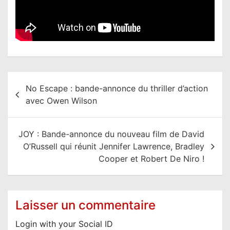
N
No Escape : bande-annonce du thriller d’action
a
avec Owen Wilson
v
i
JOY : Bande-annonce du nouveau film de David
g
O’Russell qui réunit Jennifer Lawrence, Bradley
a
Cooper et Robert De Niro !
t
i
o
Laisser un commentaire
n
Login with your Social ID