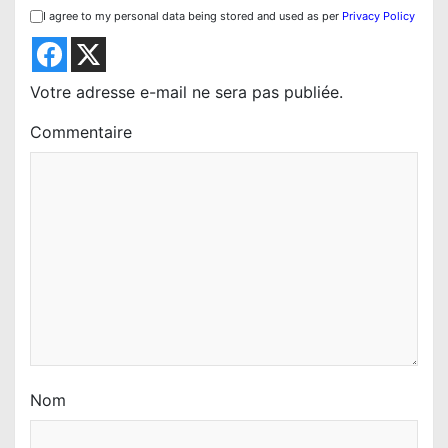
d
I agree to my personal data being stored and used as per
Privacy Policy
e
l
’
Votre adresse e-mail ne sera pas publiée.
a
Commentaire
r
t
i
c
l
e
Nom