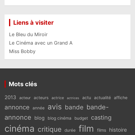
Liens à visiter
Le Bleu du Miroir
Le Cinéma avec un Grand A
Miss Bobby
Mots clés
2013
actu
acteurs
actualité
affiche
acteur
actrice
actrices
avis
bande-
annonce
bande
année
annonce
casting
blog
blog cinéma
budget
cinéma
film
critique
histoire
films
durée