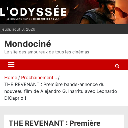
S
k
i
p
jeudi, août 6, 2026
t
o
Mondociné
c
o
Le site des amoureux de tous les cinémas
n
t
e
Home
Prochainement...
n
THE REVENANT : Première bande-annonce du
t
nouveau film de Alejandro G. Inarritu avec Leonardo
DiCaprio !
THE REVENANT : Première