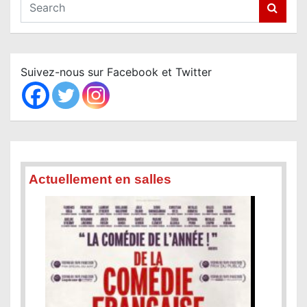
S
e
a
r
c
Suivez-nous sur Facebook et Twitter
h
Actuellement en salles