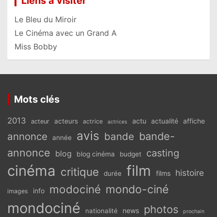
Liens à visiter
Le Bleu du Miroir
Le Cinéma avec un Grand A
Miss Bobby
Mots clés
2013
actu
acteurs
actualité
affiche
acteur
actrice
actrices
avis
bande-
annonce
bande
année
annonce
casting
blog
blog cinéma
budget
cinéma
film
critique
histoire
films
durée
modociné
mondo-ciné
info
images
mondociné
photos
news
nationalité
prochain