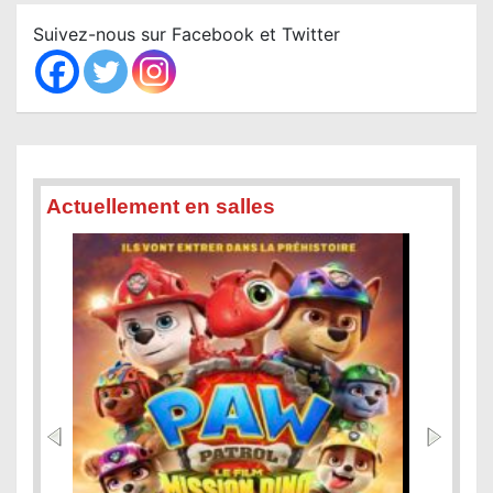
c
Suivez-nous sur Facebook et Twitter
h
Actuellement en salles