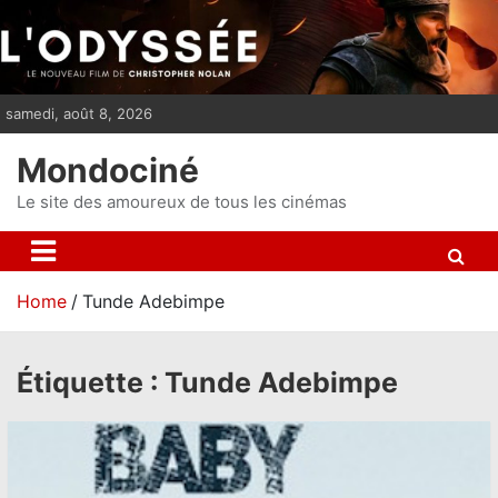
S
k
i
p
samedi, août 8, 2026
t
o
Mondociné
c
o
Le site des amoureux de tous les cinémas
n
t
e
Home
Tunde Adebimpe
n
t
Étiquette :
Tunde Adebimpe