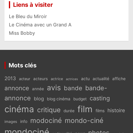
Liens à visiter
Le Bleu du Miroir
Le Cinéma avec un Grand A
Miss Bobby
Mots clés
2013
actu
acteurs
actualité
affiche
acteur
actrice
actrices
avis
bande-
annonce
bande
année
annonce
casting
blog
blog cinéma
budget
cinéma
film
critique
histoire
films
durée
modociné
mondo-ciné
info
images
mondociné
photos