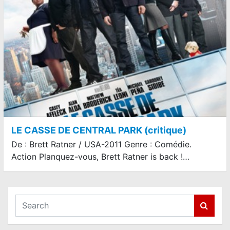
LE CASSE DE CENTRAL PARK (critique)
De : Brett Ratner / USA-2011 Genre : Comédie.
Action Planquez-vous, Brett Ratner is back !…
S
e
a