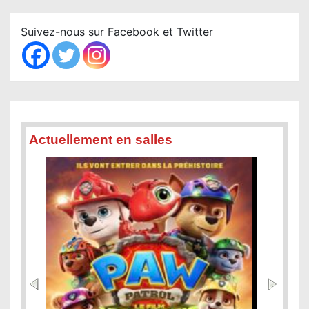
r
c
Suivez-nous sur Facebook et Twitter
h
Actuellement en salles