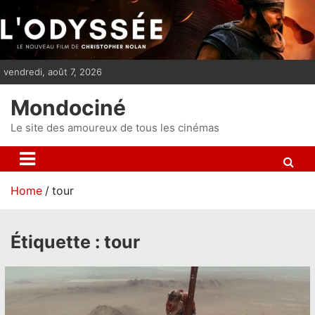
S
k
i
p
vendredi, août 7, 2026
t
o
Mondociné
c
o
Le site des amoureux de tous les cinémas
n
t
e
Home
tour
n
t
Étiquette :
tour