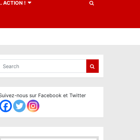
 ACTION !
S
e
a
r
c
Suivez-nous sur Facebook et Twitter
h