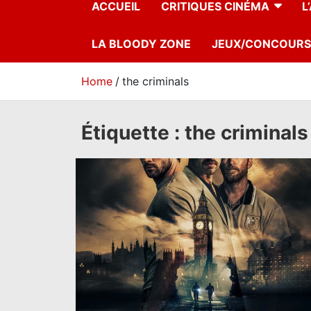
ACCUEIL
CRITIQUES CINÉMA
L
LA BLOODY ZONE
JEUX/CONCOURS
Home
the criminals
Étiquette :
the criminals