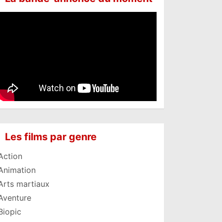
Les films par genre
Action
Animation
Arts martiaux
Aventure
Biopic