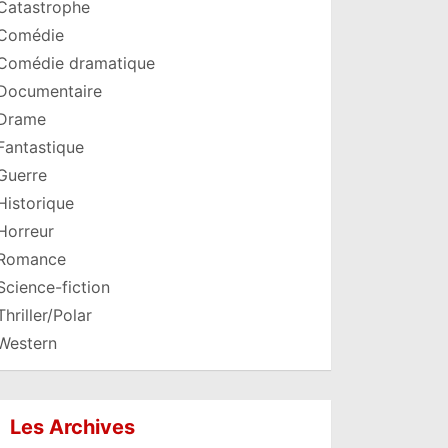
Catastrophe
Comédie
Comédie dramatique
Documentaire
Drame
Fantastique
Guerre
Historique
Horreur
Romance
Science-fiction
Thriller/Polar
Western
Les Archives