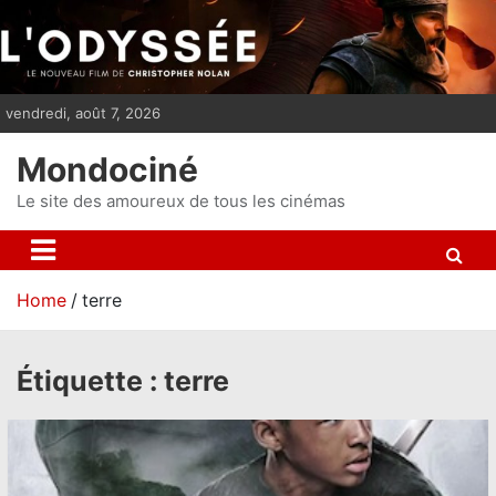
S
k
i
p
vendredi, août 7, 2026
t
o
Mondociné
c
o
Le site des amoureux de tous les cinémas
n
t
e
Home
terre
n
t
Étiquette :
terre