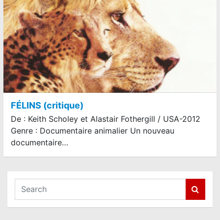
FÉLINS (critique)
De : Keith Scholey et Alastair Fothergill / USA-2012
Genre : Documentaire animalier Un nouveau
documentaire…
S
e
a
r