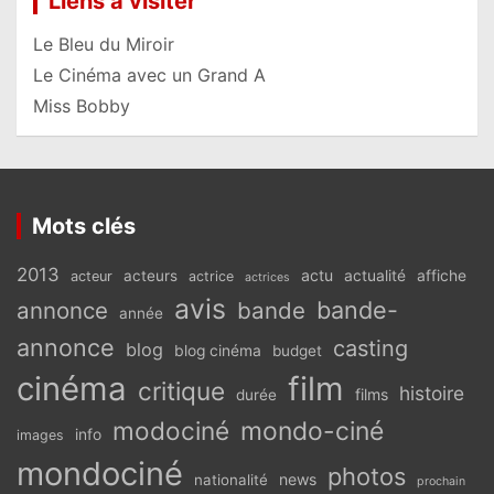
Liens à visiter
Le Bleu du Miroir
Le Cinéma avec un Grand A
Miss Bobby
Mots clés
2013
actu
acteurs
actualité
affiche
acteur
actrice
actrices
avis
bande-
annonce
bande
année
annonce
casting
blog
blog cinéma
budget
cinéma
film
critique
histoire
films
durée
modociné
mondo-ciné
info
images
mondociné
photos
news
nationalité
prochain