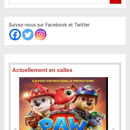
e
a
r
c
Suivez-nous sur Facebook et Twitter
h
Actuellement en salles