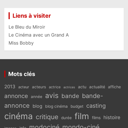
Liens à visiter
Le Bleu du Miroir
Le Cinéma avec un Grand A
Miss Bobby
Mots clés
2013
actu
acteurs
actualité
affiche
acteur
actrice
actrices
avis
bande-
annonce
bande
année
annonce
casting
blog
blog cinéma
budget
cinéma
film
critique
histoire
films
durée
modociné
mondo-ciné
info