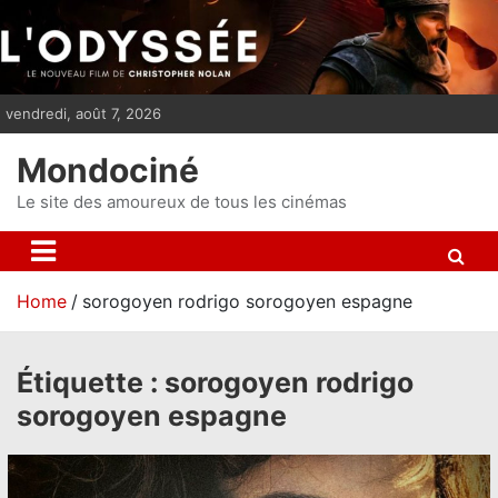
S
k
i
p
vendredi, août 7, 2026
t
o
Mondociné
c
o
Le site des amoureux de tous les cinémas
n
t
e
Home
sorogoyen rodrigo sorogoyen espagne
n
t
Étiquette :
sorogoyen rodrigo
sorogoyen espagne