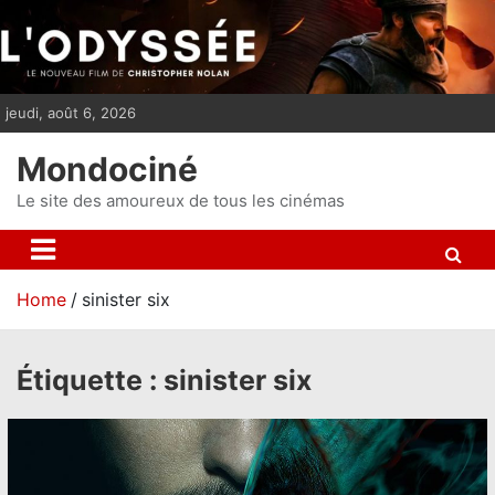
S
k
i
p
jeudi, août 6, 2026
t
o
Mondociné
c
o
Le site des amoureux de tous les cinémas
n
t
e
Home
sinister six
n
t
Étiquette :
sinister six