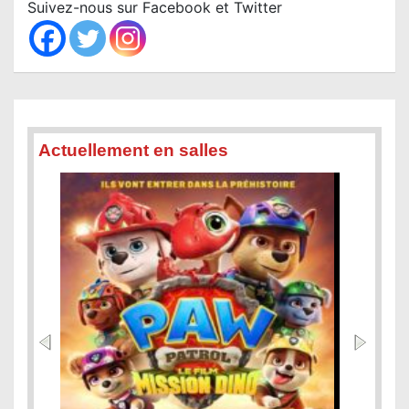
c
Suivez-nous sur Facebook et Twitter
h
Actuellement en salles