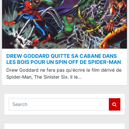
DREW GODDARD QUITTE SA CABANE DANS
LES BOIS POUR UN SPIN OFF DE SPIDER-MAN
Drew Goddard ne fera pas qu'écrire le film dérivé de
Spider-Man, The Sinister Six. Il le…
S
e
a
r