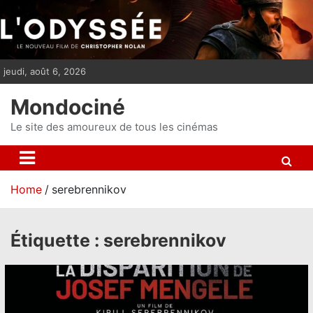
S
k
i
p
jeudi, août 6, 2026
t
o
Mondociné
c
o
Le site des amoureux de tous les cinémas
n
t
e
Home
serebrennikov
n
t
Étiquette :
serebrennikov