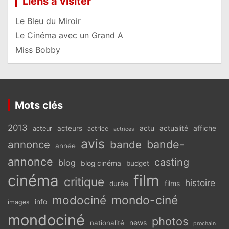
Liens à visiter
Le Bleu du Miroir
Le Cinéma avec un Grand A
Miss Bobby
Mots clés
2013
actu
acteurs
actualité
affiche
acteur
actrice
actrices
avis
bande-
annonce
bande
année
annonce
casting
blog
blog cinéma
budget
cinéma
film
critique
histoire
films
durée
modociné
mondo-ciné
info
images
mondociné
photos
news
nationalité
prochain