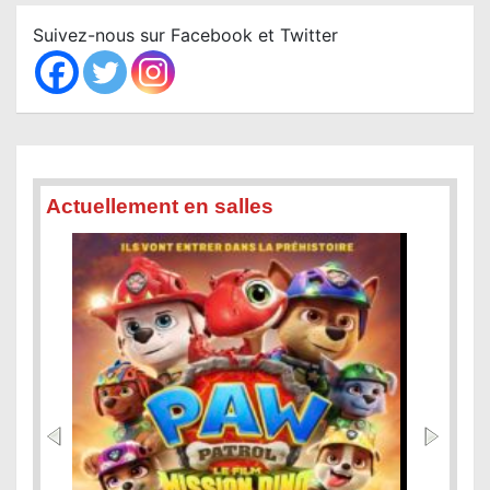
r
c
Suivez-nous sur Facebook et Twitter
h
Actuellement en salles