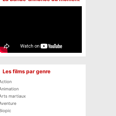
Les films par genre
Action
Animation
Arts martiaux
Aventure
Biopic