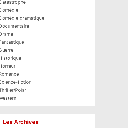
Catastrophe
Comédie
Comédie dramatique
Documentaire
Drame
Fantastique
Guerre
Historique
Horreur
Romance
Science-fiction
Thriller/Polar
Western
Les Archives