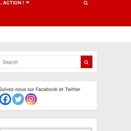
 ACTION !
S
e
a
r
c
Suivez-nous sur Facebook et Twitter
h