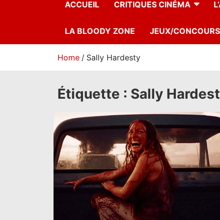
ACCUEIL
CRITIQUES CINÉMA
L
LA BLOODY ZONE
JEUX/CONCOURS
Home
Sally Hardesty
Étiquette :
Sally Hardes