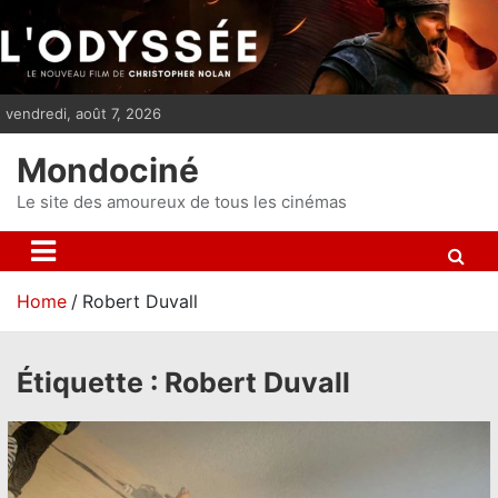
S
k
i
p
vendredi, août 7, 2026
t
o
Mondociné
c
o
Le site des amoureux de tous les cinémas
n
t
e
Home
Robert Duvall
n
t
Étiquette :
Robert Duvall