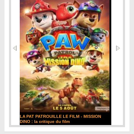
LA PAT PATROUILLE LE FILM - MISSION
DE LA CO
DINO : la critique du film
film
Lire la suite...
Lire la sui