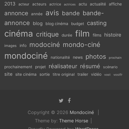
2013
actu
acteurs
actualité
affiche
acteur
actrice
actrices
avis
bande-
annonce
bande
année
annonce
casting
blog
blog cinéma
budget
cinéma
film
critique
histoire
films
durée
modociné
mondo-ciné
info
images
mondociné
photos
news
nationalité
prochain
réalisateur
résumé
prochainement
projet
scénario
site
vidéo
site cinéma
sortie
titre original
trailer
vostfr
vost
Copyright © 2026
Mondociné
Theme by:
Theme Horse
Proudly Powered by:
WordPress