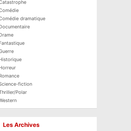
Catastrophe
Comédie
Comédie dramatique
Documentaire
Drame
Fantastique
Guerre
Historique
Horreur
Romance
Science-fiction
Thriller/Polar
Western
Les Archives