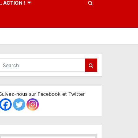
 ACTION !
S
e
a
r
c
Suivez-nous sur Facebook et Twitter
h