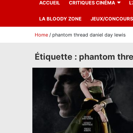
ACCUEIL
CRITIQUES CINÉMA
L
LA BLOODY ZONE
JEUX/CONCOURS
Home
phantom thread daniel day lewis
Étiquette :
phantom thre