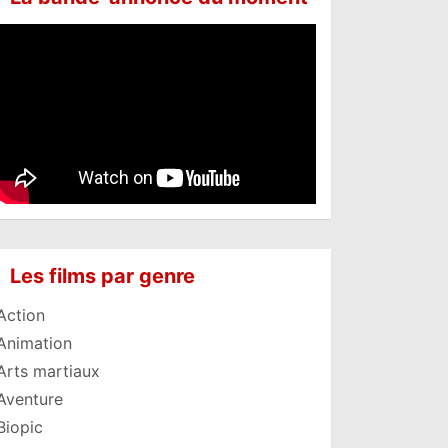
Les films par genre
Action
Animation
Arts martiaux
Aventure
Biopic