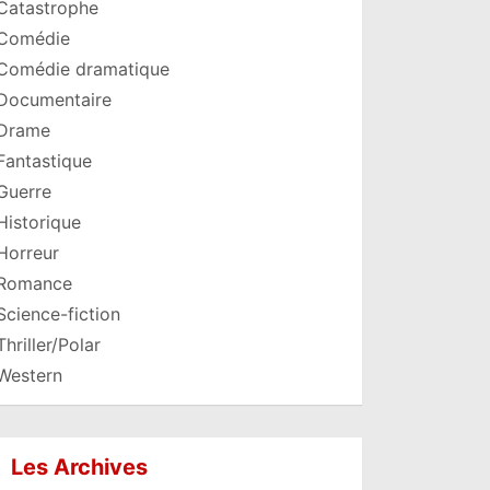
Catastrophe
Comédie
Comédie dramatique
Documentaire
Drame
Fantastique
Guerre
Historique
Horreur
Romance
Science-fiction
Thriller/Polar
Western
Les Archives