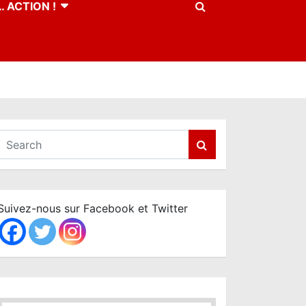
 ACTION !
S
e
a
r
c
Suivez-nous sur Facebook et Twitter
h