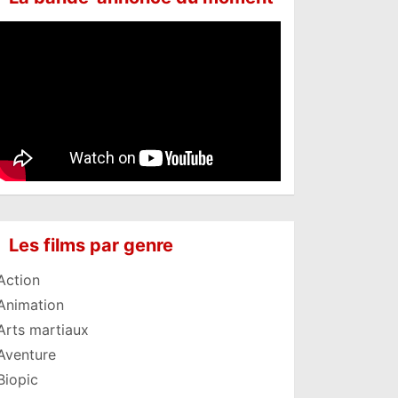
Les films par genre
Action
Animation
Arts martiaux
Aventure
Biopic