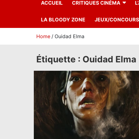
ACCUEIL
CRITIQUES CINÉMA
L
LA BLOODY ZONE
JEUX/CONCOURS
Home
Ouidad Elma
Étiquette :
Ouidad Elma