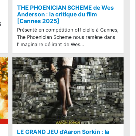
THE PHOENICIAN SCHEME de Wes
Anderson : la critique du film
[Cannes 2025]
g
Présenté en compétition officielle à Cannes,
The Phoenician Scheme nous ramène dans
l'imaginaire délirant de Wes…
LE GRAND JEU d’Aaron Sorkin : la