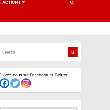
 ACTION !
S
e
a
r
c
Suivez-nous sur Facebook et Twitter
h