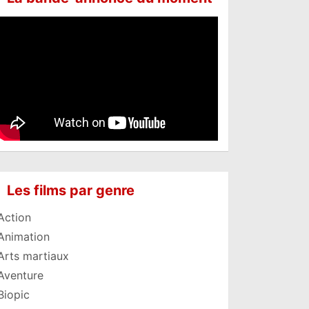
Les films par genre
Action
Animation
Arts martiaux
Aventure
Biopic