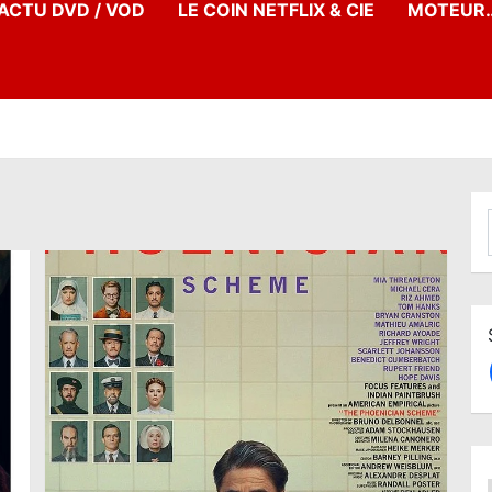
’ACTU DVD / VOD
LE COIN NETFLIX & CIE
MOTEUR…