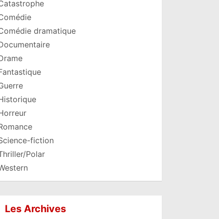
Catastrophe
Comédie
Comédie dramatique
Documentaire
Drame
Fantastique
Guerre
Historique
Horreur
Romance
Science-fiction
Thriller/Polar
Western
Les Archives