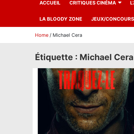
ACCUEIL
CRITIQUES CINÉMA
L
LA BLOODY ZONE
JEUX/CONCOURS
Home
Michael Cera
Étiquette :
Michael Cera