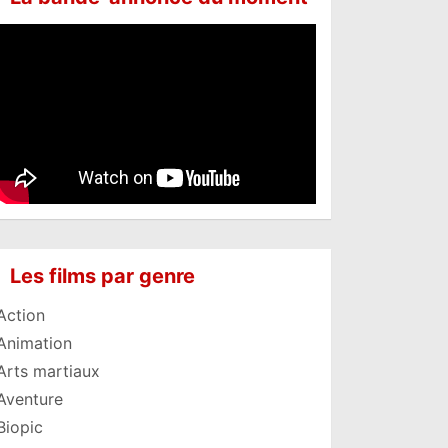
Les films par genre
Action
Animation
Arts martiaux
Aventure
Biopic