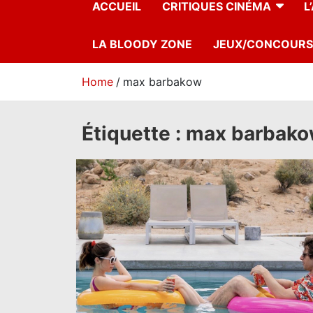
ACCUEIL
CRITIQUES CINÉMA
L
LA BLOODY ZONE
JEUX/CONCOURS
Home
max barbakow
Étiquette :
max barbak