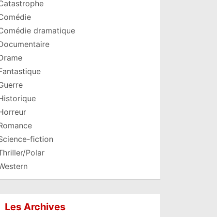
Catastrophe
Comédie
Comédie dramatique
Documentaire
Drame
Fantastique
Guerre
Historique
Horreur
Romance
Science-fiction
Thriller/Polar
Western
Les Archives