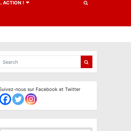
 ACTION !
S
e
a
r
c
Suivez-nous sur Facebook et Twitter
h