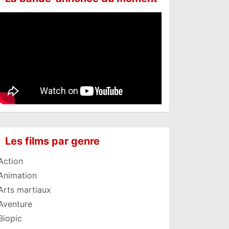
Les films par genre
Action
Animation
Arts martiaux
Aventure
Biopic