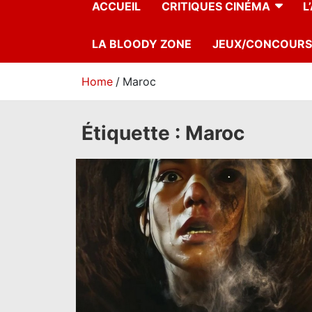
ACCUEIL
CRITIQUES CINÉMA
L
LA BLOODY ZONE
JEUX/CONCOURS
Home
Maroc
Étiquette :
Maroc