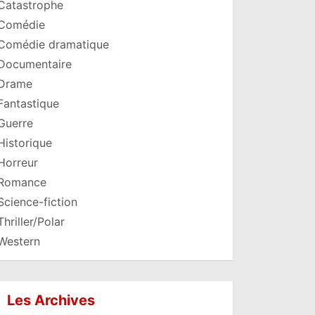
Catastrophe
Comédie
Comédie dramatique
Documentaire
Drame
Fantastique
Guerre
Historique
Horreur
Romance
Science-fiction
Thriller/Polar
Western
Les Archives