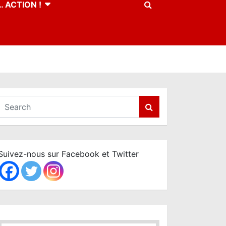
 ACTION !
S
e
a
r
c
Suivez-nous sur Facebook et Twitter
h