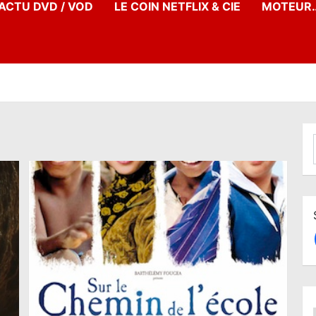
’ACTU DVD / VOD
LE COIN NETFLIX & CIE
MOTEUR…