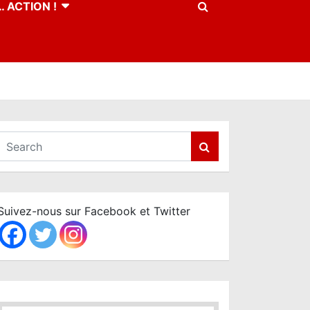
 ACTION !
S
e
a
r
c
Suivez-nous sur Facebook et Twitter
h