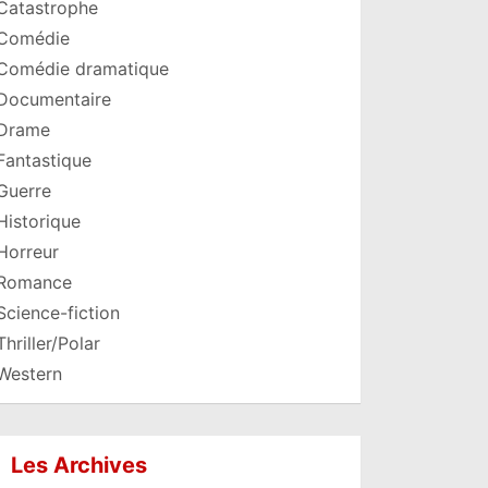
Catastrophe
Comédie
Comédie dramatique
Documentaire
Drame
Fantastique
Guerre
Historique
Horreur
Romance
Science-fiction
Thriller/Polar
Western
Les Archives