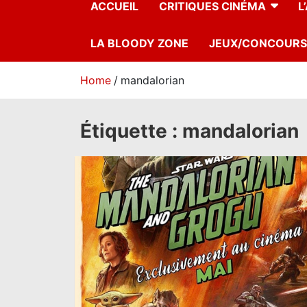
ACCUEIL
CRITIQUES CINÉMA
L
LA BLOODY ZONE
JEUX/CONCOURS
Home
mandalorian
Étiquette :
mandalorian