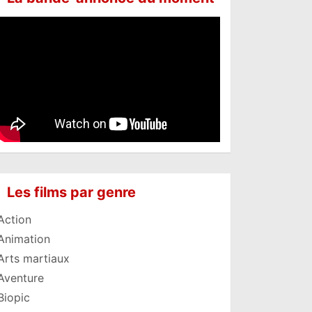
Les films par genre
Action
Animation
Arts martiaux
Aventure
Biopic