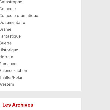
Catastrophe
Comédie
Comédie dramatique
Documentaire
Drame
Fantastique
Guerre
Historique
Horreur
Romance
Science-fiction
Thriller/Polar
Western
Les Archives