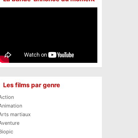
Les films par genre
Action
Animation
Arts martiaux
Aventure
Biopic