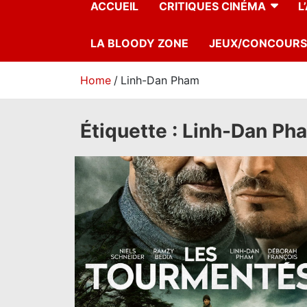
ACCUEIL
CRITIQUES CINÉMA
L
LA BLOODY ZONE
JEUX/CONCOURS
Home
Linh-Dan Pham
Étiquette :
Linh-Dan Ph