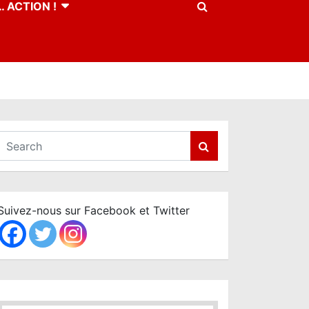
 ACTION !
S
e
a
r
c
Suivez-nous sur Facebook et Twitter
h