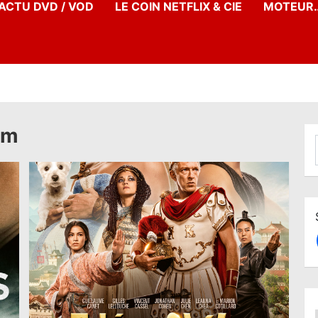
’ACTU DVD / VOD
LE COIN NETFLIX & CIE
MOTEUR…
am