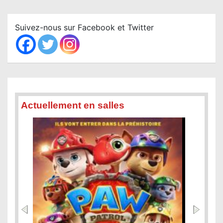
r
c
Suivez-nous sur Facebook et Twitter
h
Actuellement en salles