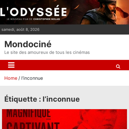
S
k
i
p
samedi, août 8, 2026
t
o
Mondociné
c
o
Le site des amoureux de tous les cinémas
n
t
e
Home
l’inconnue
n
t
Étiquette :
l’inconnue