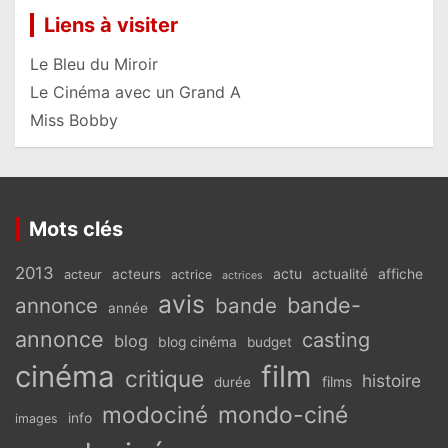
Liens à visiter
Le Bleu du Miroir
Le Cinéma avec un Grand A
Miss Bobby
Mots clés
2013
actu
acteurs
actualité
affiche
acteur
actrice
actrices
avis
bande-
annonce
bande
année
annonce
casting
blog
blog cinéma
budget
cinéma
film
critique
histoire
films
durée
modociné
mondo-ciné
info
images