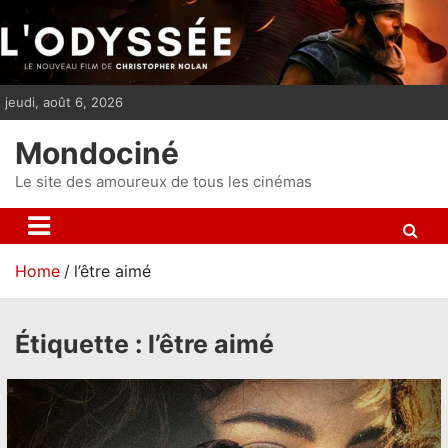
S
k
i
p
jeudi, août 6, 2026
t
o
Mondociné
c
o
Le site des amoureux de tous les cinémas
n
t
e
Home
l’être aimé
n
t
Étiquette :
l’être aimé