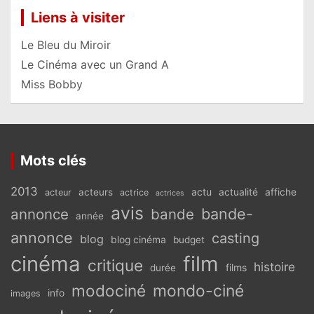
Liens à visiter
Le Bleu du Miroir
Le Cinéma avec un Grand A
Miss Bobby
Mots clés
2013
actu
acteurs
actualité
affiche
acteur
actrice
actrices
avis
bande-
annonce
bande
année
annonce
casting
blog
blog cinéma
budget
cinéma
film
critique
histoire
films
durée
modociné
mondo-ciné
info
images