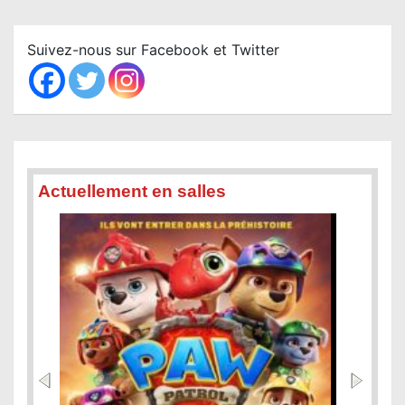
r
c
Suivez-nous sur Facebook et Twitter
h
Actuellement en salles